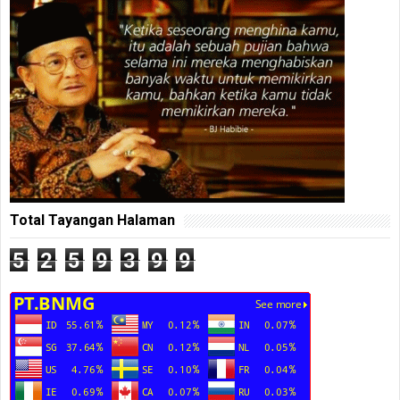
Total Tayangan Halaman
5
2
5
9
3
9
9