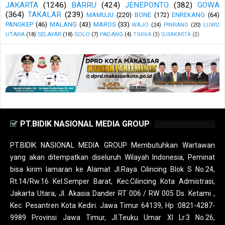
JAKARTA
(1246)
BARRU
(424)
JENEPONTO
(382)
GOWA
(364)
TAKALAR
(239)
MAMUJU
(220)
BONE
(172)
ENREKANG
(64)
PANGKEP
(46)
MALANG
(43)
MAROS
(33)
WAJO
(24)
PINRANG
(20)
LUWU
UTARA
(18)
SELAYAR
(18)
SOLO
(7)
PADANG
(4)
TIMIKA
(3)
SURAKARTA
(2)
PT.BIDIK NASIONAL MEDIA GROUP
PT.BIDIK NASIONAL MEDIA GROUP Membutuhkan Wartawan
yang akan ditempatkan diseluruh Wilayah Indonesia, Peminat
bisa kirim lamaran ke Alamat Jl.Raya Cilincing Blok S No.24,
Rt.14/Rw.16 Kel.Semper Barat, Kec.Cilincing Kota Admistrasi,
Jakarta Utara, Jl. Akasia Dander RT 006 / RW 005 Ds. Ketami ,
Kec. Pesantren Kota Kediri. Jawa Timur 64139, Hp :0821-4287-
9989 Provinsi Jawa Timur, Jl.Teuku Umar XI Lr.3 No.26,