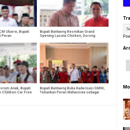
Tr
PCM Uluere, Bupati
Bupati Bantaeng Resmikan Grand
i Peran
Opening Lazuna Chicken, Dorong
Pow
lam Membangun
Pertumbuhan Investasi dan UMKM
Ar
Mo
Forum Anak, Bupati
Bupati Bantaeng Buka Kaderisasi GMNI,
 Children Car Free
Tekankan Peran Mahasiswa sebagai
y Sebagai Rangkaian
Mitra Pembangunan
026