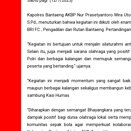
Sabtu pagi (12/7/2025)
Kapolres Bantaeng AKBP Nur Prasetyantoro Wira Utom
S.Pd., menuturkan bahwa kegiatan ini diikuti oleh ena
BRI FC , Pengadilan dan Rutan Bantaeng. Pertanding
“Kegiatan ini bertujuan untuk menjalin silaturahmi a
Selain itu, juga menjadi sarana olahraga yang posit
Polri dan berbagai kalangan dan memupuk semanga
peserta yang bertanding." ujarnya.
"Kegiatan ini menjadi momentum yang sangat baik 
maupun berbagai kalangan sekaligus membangun kebe
sambung Kasi Humas
"Diharapkan dengan semangat Bhayangkara yang ter
dampak positif bagi dunia olahraga lokal serta mem
komunitas sepak bola agar memperkuat kolaboras