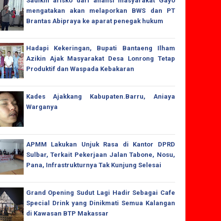
Sadikin arisko dari aliansi masyarakat Gayo
mengatakan akan melaporkan BWS dan PT
Brantas Abipraya ke aparat penegak hukum
Hadapi Kekeringan, Bupati Bantaeng Ilham
Azikin Ajak Masyarakat Desa Lonrong Tetap
Produktif dan Waspada Kebakaran
Kades Ajakkang Kabupaten.Barru, Aniaya
Warganya
APMM Lakukan Unjuk Rasa di Kantor DPRD
Sulbar, Terkait Pekerjaan Jalan Tabone, Nosu,
Pana, Infrastrukturnya Tak Kunjung Selesai
Grand Opening Sudut Lagi Hadir Sebagai Cafe
Special Drink yang Dinikmati Semua Kalangan
di Kawasan BTP Makassar