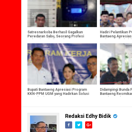
Satresnarkoba Berhasil Gagalkan
Hadiri Pelantikan 
Peredaran Sabu, Seorang Profesi
Bantaeng Apresias
Sebagai Sopir diamankan Bersama 1,85
Muhammadiyah da
Gram Narkoba
Daerah
Bupati Bantaeng Apresiasi Program
Didampingi Bunda 
KKN-PPM UGM yang Hadirkan Solusi
Bantaeng Resmikan
Nyata bagi Masyarakat
Day dan Market Da
Peringatan HAN 2
Redaksi Edhy Bidik