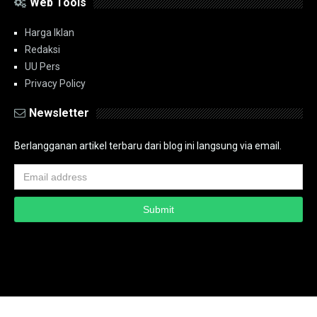
Web Tools
Harga Iklan
Redaksi
UU Pers
Privacy Policy
Newsletter
Berlangganan artikel terbaru dari blog ini langsung via email.
Copyright ©
2026
PT.Bidik Nasional Media Group
PT.Bidik Nasional
Media Group
Seputar
| Distributed By
www.bidiknasional.co.id
Powered by
Media
Siber