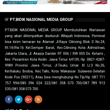
PT.BIDIK NASIONAL MEDIA GROUP
PT.BIDIK NASIONAL MEDIA GROUP Membutuhkan Wartawan
yang akan ditempatkan diseluruh Wilayah Indonesia, Peminat
bisa kirim lamaran ke Alamat Jl.Raya Cilincing Blok S No.24,
Rt.14/Rw.16 Kel.Semper Barat, Kec.Cilincing Kota Admistrasi,
Jakarta Utara, Jl. Akasia Dander RT 006 / RW 005 Ds. Ketami ,
Kec. Pesantren Kota Kediri. Jawa Timur 64139, Hp :0821-4287-
9989 Provinsi Jawa Timur, Jl.Teuku Umar XI Lr.3 No.26,
Kel.Kaluku Bodoa, Kec.Tallo, Kota Makassar Sulawesi-Selatan
Kode Pos (90211), Atau bisa menghubungi No.Tlp/Hp :087 711
757 994/085 396 024 222/081 358 073 700/087 789 913
535/081 358 073 700.