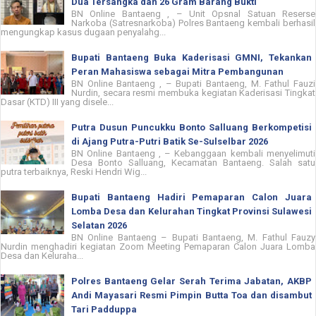
Dua Tersangka dan 26 Gram Barang Bukti
BN Online Bantaeng , – Unit Opsnal Satuan Reserse
Narkoba (Satresnarkoba) Polres Bantaeng kembali berhasil
mengungkap kasus dugaan penyalahg...
Bupati Bantaeng Buka Kaderisasi GMNI, Tekankan
Peran Mahasiswa sebagai Mitra Pembangunan
BN Online Bantaeng , – Bupati Bantaeng, M. Fathul Fauzi
Nurdin, secara resmi membuka kegiatan Kaderisasi Tingkat
Dasar (KTD) III yang disele...
Putra Dusun Puncukku Bonto Salluang Berkompetisi
di Ajang Putra-Putri Batik Se-Sulselbar 2026
BN Online Bantaeng , – Kebanggaan kembali menyelimuti
Desa Bonto Salluang, Kecamatan Bantaeng. Salah satu
putra terbaiknya, Reski Hendri Wig...
Bupati Bantaeng Hadiri Pemaparan Calon Juara
Lomba Desa dan Kelurahan Tingkat Provinsi Sulawesi
Selatan 2026
BN Online Bantaeng – Bupati Bantaeng, M. Fathul Fauzy
Nurdin menghadiri kegiatan Zoom Meeting Pemaparan Calon Juara Lomba
Desa dan Keluraha...
Polres Bantaeng Gelar Serah Terima Jabatan, AKBP
Andi Mayasari Resmi Pimpin Butta Toa dan disambut
Tari Padduppa