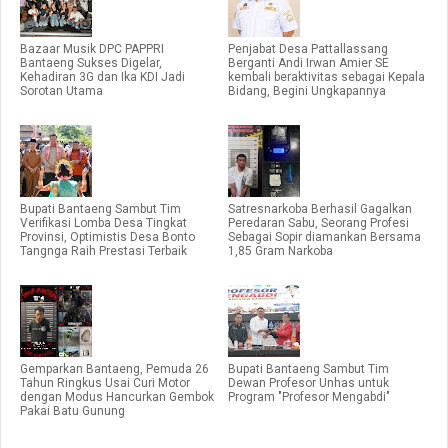
Bazaar Musik DPC PAPPRI
Penjabat Desa Pattallassang
Bantaeng Sukses Digelar,
Berganti Andi Irwan Amier SE
Kehadiran 3G dan Ika KDI Jadi
kembali beraktivitas sebagai Kepala
Sorotan Utama
Bidang, Begini Ungkapannya
Bupati Bantaeng Sambut Tim
Satresnarkoba Berhasil Gagalkan
Verifikasi Lomba Desa Tingkat
Peredaran Sabu, Seorang Profesi
Provinsi, Optimistis Desa Bonto
Sebagai Sopir diamankan Bersama
Tangnga Raih Prestasi Terbaik
1,85 Gram Narkoba
Gemparkan Bantaeng, Pemuda 26
Bupati Bantaeng Sambut Tim
Tahun Ringkus Usai Curi Motor
Dewan Profesor Unhas untuk
dengan Modus Hancurkan Gembok
Program "Profesor Mengabdi"
Pakai Batu Gunung