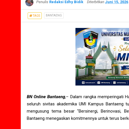
Penulis
Redaksi Edhy Bidik
Diterbitkan
Juni 15, 2026
BANTAENG
TAGS
BN Online Bantaeng
,– Dalam rangka memperingati Har
seluruh sivitas akademika UMI Kampus Bantaeng t
mengusung tema besar "Bersinergi, Berinovasi, B
Bantaeng menegaskan komitmennya untuk terus berkon