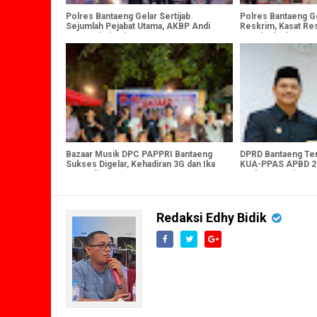
Polres Bantaeng Gelar Sertijab
Polres Bantaeng Ge
Sejumlah Pejabat Utama, AKBP Andi
Reskrim, Kasat Re
Mayasari Pimpin Langsung Upacara
Kapolsek Uluere
Bazaar Musik DPC PAPPRI Bantaeng
DPRD Bantaeng Te
Sukses Digelar, Kehadiran 3G dan Ika
KUA-PPAS APBD 20
KDI Jadi Sorotan Utama
Perkuat Komitme
Daerah
Redaksi Edhy Bidik