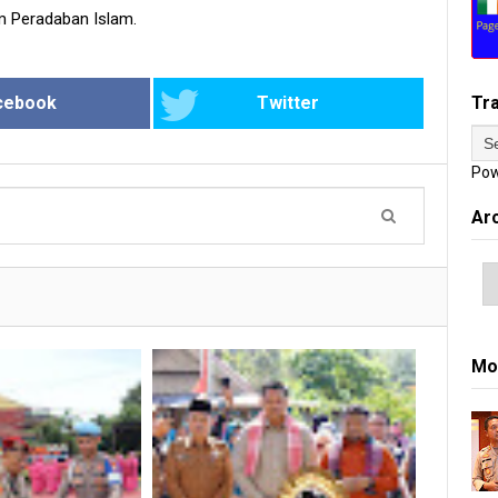
am Peradaban Islam.
cebook
Twitter
Tr
Pow
Ar
Mo