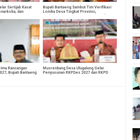
lar Sertijab Kasat
Bupati Bantaeng Sambut Tim Verifikasi
snarkoba, dan
Lomba Desa Tingkat Provinsi,
Optimistis Desa Bonto Tangnga Raih
Prestasi Terbaik
rima Rancangan
Musrenbang Desa Ulugalung Gelar
27, Bupati Bantaeng
Penyusunan RKPDes 2027 dan RKPD
n Pembangunan
2028