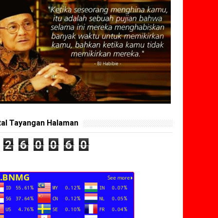
tal Tayangan Halaman
2
6
0
0
6
0