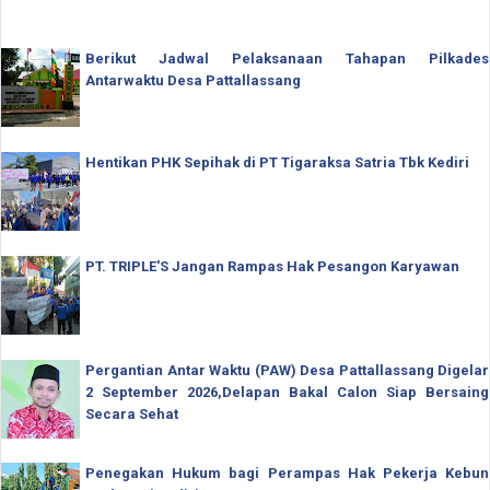
Berikut Jadwal Pelaksanaan Tahapan Pilkades
Antarwaktu Desa Pattallassang
Hentikan PHK Sepihak di PT Tigaraksa Satria Tbk Kediri
PT. TRIPLE'S Jangan Rampas Hak Pesangon Karyawan
Pergantian Antar Waktu (PAW) Desa Pattallassang Digelar
2 September 2026,Delapan Bakal Calon Siap Bersaing
Secara Sehat
Penegakan Hukum bagi Perampas Hak Pekerja Kebun