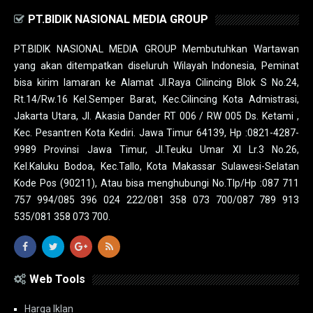
PT.BIDIK NASIONAL MEDIA GROUP
PT.BIDIK NASIONAL MEDIA GROUP Membutuhkan Wartawan
yang akan ditempatkan diseluruh Wilayah Indonesia, Peminat
bisa kirim lamaran ke Alamat Jl.Raya Cilincing Blok S No.24,
Rt.14/Rw.16 Kel.Semper Barat, Kec.Cilincing Kota Admistrasi,
Jakarta Utara, Jl. Akasia Dander RT 006 / RW 005 Ds. Ketami ,
Kec. Pesantren Kota Kediri. Jawa Timur 64139, Hp :0821-4287-
9989 Provinsi Jawa Timur, Jl.Teuku Umar XI Lr.3 No.26,
Kel.Kaluku Bodoa, Kec.Tallo, Kota Makassar Sulawesi-Selatan
Kode Pos (90211), Atau bisa menghubungi No.Tlp/Hp :087 711
757 994/085 396 024 222/081 358 073 700/087 789 913
535/081 358 073 700.
Web Tools
Harga Iklan