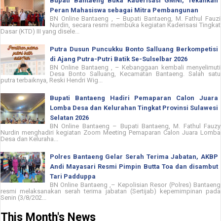
Bupati Bantaeng Buka Kaderisasi GMNI, Tekankan
Peran Mahasiswa sebagai Mitra Pembangunan
BN Online Bantaeng , – Bupati Bantaeng, M. Fathul Fauzi
Nurdin, secara resmi membuka kegiatan Kaderisasi Tingkat
Dasar (KTD) III yang disele...
Putra Dusun Puncukku Bonto Salluang Berkompetisi
di Ajang Putra-Putri Batik Se-Sulselbar 2026
BN Online Bantaeng , – Kebanggaan kembali menyelimuti
Desa Bonto Salluang, Kecamatan Bantaeng. Salah satu
putra terbaiknya, Reski Hendri Wig...
Bupati Bantaeng Hadiri Pemaparan Calon Juara
Lomba Desa dan Kelurahan Tingkat Provinsi Sulawesi
Selatan 2026
BN Online Bantaeng – Bupati Bantaeng, M. Fathul Fauzy
Nurdin menghadiri kegiatan Zoom Meeting Pemaparan Calon Juara Lomba
Desa dan Keluraha...
Polres Bantaeng Gelar Serah Terima Jabatan, AKBP
Andi Mayasari Resmi Pimpin Butta Toa dan disambut
Tari Padduppa
BN Online Bantaeng ,– Kepolisian Resor (Polres) Bantaeng
resmi melaksanakan serah terima jabatan (Sertijab) kepemimpinan pada
Senin (3/8/202...
This Month's News