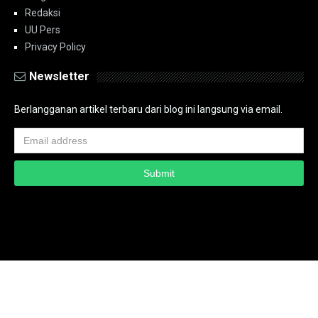
Redaksi
UU Pers
Privacy Policy
Newsletter
Berlangganan artikel terbaru dari blog ini langsung via email.
Copyright ©
2026
PT.Bidik Nasional Media Group
PT.Bidik Nasional
Media Group
Seputar
| Distributed By
www.bidiknasional.co.id
Powered by
Media
Siber