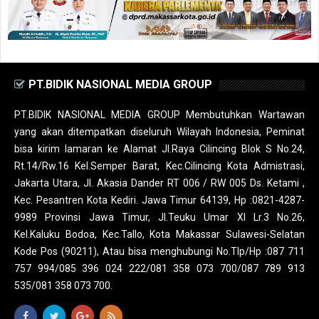
PT.BIDIK NASIONAL MEDIA GROUP
PT.BIDIK NASIONAL MEDIA GROUP Membutuhkan Wartawan
yang akan ditempatkan diseluruh Wilayah Indonesia, Peminat
bisa kirim lamaran ke Alamat Jl.Raya Cilincing Blok S No.24,
Rt.14/Rw.16 Kel.Semper Barat, Kec.Cilincing Kota Admistrasi,
Jakarta Utara, Jl. Akasia Dander RT 006 / RW 005 Ds. Ketami ,
Kec. Pesantren Kota Kediri. Jawa Timur 64139, Hp :0821-4287-
9989 Provinsi Jawa Timur, Jl.Teuku Umar XI Lr.3 No.26,
Kel.Kaluku Bodoa, Kec.Tallo, Kota Makassar Sulawesi-Selatan
Kode Pos (90211), Atau bisa menghubungi No.Tlp/Hp :087 711
757 994/085 396 024 222/081 358 073 700/087 789 913
535/081 358 073 700.