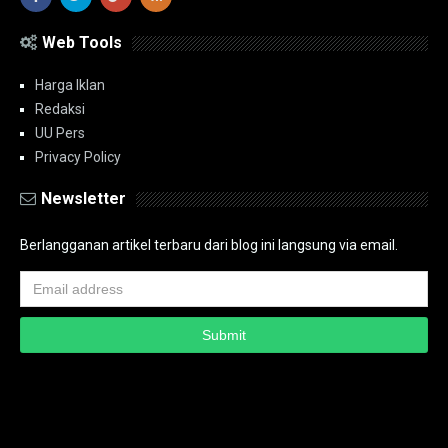
Web Tools
Harga Iklan
Redaksi
UU Pers
Privacy Policy
Newsletter
Berlangganan artikel terbaru dari blog ini langsung via email.
Copyright ©
2026
PT.Bidik Nasional Media Group
PT.Bidik Nasional
Media Group
Seputar
| Distributed By
www.bidiknasional.co.id
Powered by
Media
Siber