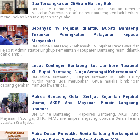
Dua Tersangka dan 26 Gram Barang Bukti
BN Online Bantaeng , – Unit Opsnal Satuan Reserse
Narkoba (Satresnarkoba) Polres Bantaeng kembali berhasil
mengungkap kasus dugaan penyalahg...
Sebanyak 19 Pejabat dilantik, Bupati Bantaeng
Tekankan Peningkatan Pelayanan kepada
Masyarakat
BN Online Bantaeng - Sebanyak 19 Pejabat Pengawas dan
Pejabat Administrator Lingkup Pemerintah Kabupaten Bantaeng resmi dilantik
dan diambi...
Lepas Kontingen Bantaeng Ikuti Jambore Nasional
XII, Bupati Bantaeng : "Jaga Semangat Kebersamaan"
BN Online Bantaeng , – Bupati Bantaeng, M. Fathul Fauzy
Nurdin yang juga merupakan Ketua majelis bimbingan
cabang gerakan Pramuka kwartir ca...
Polres Bantaeng Gelar Sertijab Sejumlah Pejabat
Utama, AKBP Andi Mayasari Pimpin Langsung
Upacara
BN Online Bantaeng – Kapolres Bantaeng, AKBP Andi
Mayasari Patongai, S.I.K., M.M., memimpin langsung upacara Serah Terima
Jabatan (Sertijab...
Putra Dusun Puncukku Bonto Salluang Berkompetisi
di Ajang Putra-Putri Batik Se-Sulselbar 2026