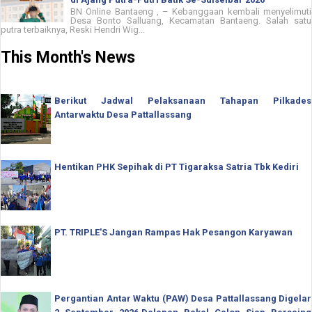
BN Online Bantaeng , – Kebanggaan kembali menyelimuti
Desa Bonto Salluang, Kecamatan Bantaeng. Salah satu
putra terbaiknya, Reski Hendri Wig...
This Month's News
Berikut Jadwal Pelaksanaan Tahapan Pilkades
Antarwaktu Desa Pattallassang
Hentikan PHK Sepihak di PT Tigaraksa Satria Tbk Kediri
PT. TRIPLE'S Jangan Rampas Hak Pesangon Karyawan
Pergantian Antar Waktu (PAW) Desa Pattallassang Digelar