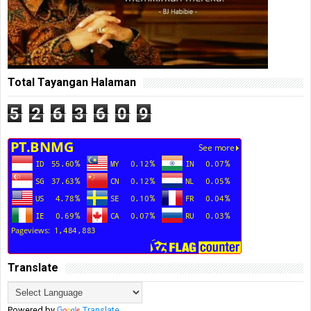
Total Tayangan Halaman
5
2
6
3
6
0
9
Translate
Powered by
Translate