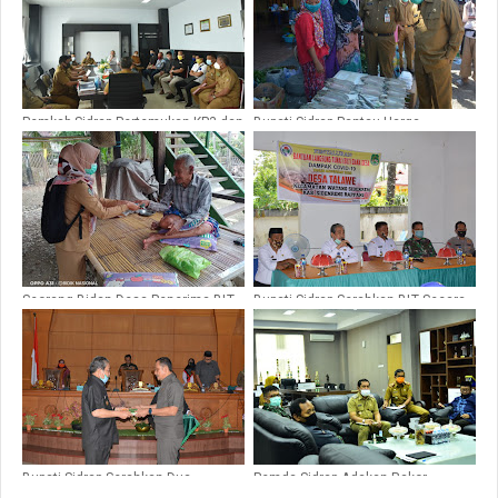
Pemkab Sidrap Pertemukan KP3 dan
Bupati Sidrap Pantau Harga
Semua Distributor Bahas Stok
Sembako Di Pasar Sembari
Pupuk Supaya Tetap Aman
Menyerukan Ke Warga untuk Tetap
Pakai Masker
Seorang Bidan Desa Penerima BLT
Bupati Sidrap Serahkan BLT Secara
Berikan Bantuannya Ke Orang Yang
Simbolis Ke 77 Kartu Keluarga
Lebih Berhak Menerima
Untuk Tahap Ke Tiga Di Desa
Talawe
Bupati Sidrap Serahkan Dua
Pemda Sidrap Adakan Rakor
Ranperda Ke DPRD Untuk Dibahas
Sambut Ramadhan Di Tengah