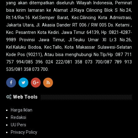
yang akan ditempatkan diseluruh Wilayah Indonesia, Peminat
bisa kirim lamaran ke Alamat Jl.Raya Cilincing Blok S No.24,
Rt.14/Rw.16 Kel.Semper Barat, Kec.Cilincing Kota Admistrasi,
Jakarta Utara, Jl. Akasia Dander RT 006 / RW 005 Ds. Ketami ,
Kec. Pesantren Kota Kediri. Jawa Timur 64139, Hp :0821-4287-
9989 Provinsi Jawa Timur, Jl.Teuku Umar XI Lr.3 No.26,
Kel.Kaluku Bodoa, Kec.Tallo, Kota Makassar Sulawesi-Selatan
Kode Pos (90211), Atau bisa menghubungi No.Tlp/Hp :087 711
757 994/085 396 024 222/081 358 073 700/087 789 913
535/081 358 073 700.
Web Tools
Harga Iklan
Redaksi
UU Pers
Privacy Policy