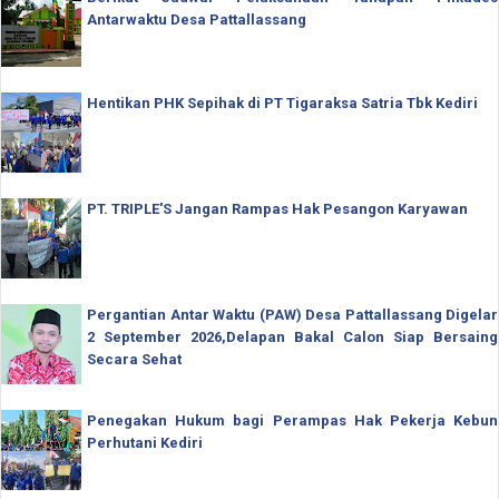
Antarwaktu Desa Pattallassang
Hentikan PHK Sepihak di PT Tigaraksa Satria Tbk Kediri
PT. TRIPLE'S Jangan Rampas Hak Pesangon Karyawan
Pergantian Antar Waktu (PAW) Desa Pattallassang Digelar
2 September 2026,Delapan Bakal Calon Siap Bersaing
Secara Sehat
Penegakan Hukum bagi Perampas Hak Pekerja Kebun
Perhutani Kediri