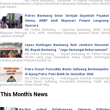
BN Online Bantaeng - Sebanyak 19 Pejabat Pengawas dan
Pejabat Administrator Lingkup Pemerintah Kabupaten Bantaeng resmi dilantik
dan diambi...
Polres Bantaeng Gelar Sertijab Sejumlah Pejabat
Utama, AKBP Andi Mayasari Pimpin Langsung
Upacara
BN Online Bantaeng – Kapolres Bantaeng, AKBP Andi
Mayasari Patongai, S.I.K., M.M., memimpin langsung upacara Serah Terima
Jabatan (Sertijab...
Lepas Kontingen Bantaeng Ikuti Jambore Nasional
XII, Bupati Bantaeng : "Jaga Semangat Kebersamaan"
BN Online Bantaeng , – Bupati Bantaeng, M. Fathul Fauzy
Nurdin yang juga merupakan Ketua majelis bimbingan
cabang gerakan Pramuka kwartir ca...
Putra Dusun Puncukku Bonto Salluang Berkompetisi
di Ajang Putra-Putri Batik Se-Sulselbar 2026
BN Online Bantaeng , – Kebanggaan kembali menyelimuti
Desa Bonto Salluang, Kecamatan Bantaeng. Salah satu
putra terbaiknya, Reski Hendri Wig...
This Month's News
Berikut Jadwal Pelaksanaan Tahapan Pilkades