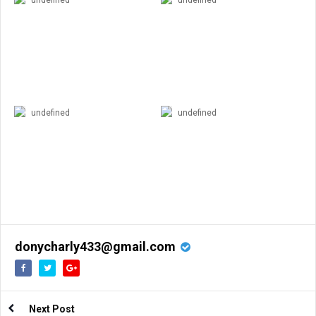
undefined
undefined
donycharly433@gmail.com
Next Post