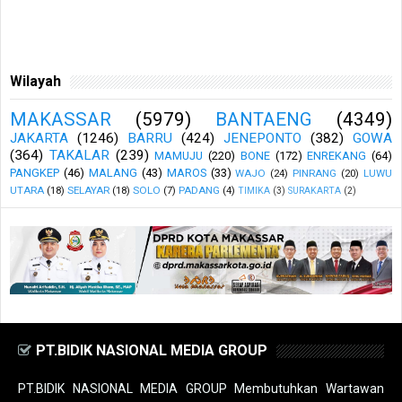
Wilayah
MAKASSAR
(5979)
BANTAENG
(4349)
JAKARTA
(1246)
BARRU
(424)
JENEPONTO
(382)
GOWA
(364)
TAKALAR
(239)
MAMUJU
(220)
BONE
(172)
ENREKANG
(64)
PANGKEP
(46)
MALANG
(43)
MAROS
(33)
WAJO
(24)
PINRANG
(20)
LUWU
UTARA
(18)
SELAYAR
(18)
SOLO
(7)
PADANG
(4)
TIMIKA
(3)
SURAKARTA
(2)
PT.BIDIK NASIONAL MEDIA GROUP
PT.BIDIK NASIONAL MEDIA GROUP Membutuhkan Wartawan