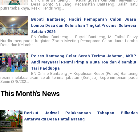
BN Online Bantaeng , – Kebanggaan kembali menyelimuti
Desa Bonto Salluang, Kecamatan Bantaeng. Salah satu
putra terbaiknya, Reski Hendri Wig...
Bupati Bantaeng Hadiri Pemaparan Calon Juara
Lomba Desa dan Kelurahan Tingkat Provinsi Sulawesi
Selatan 2026
BN Online Bantaeng – Bupati Bantaeng, M. Fathul Fauzy
Nurdin menghadiri kegiatan Zoom Meeting Pemaparan Calon Juara Lomba
Desa dan Keluraha...
Polres Bantaeng Gelar Serah Terima Jabatan, AKBP
Andi Mayasari Resmi Pimpin Butta Toa dan disambut
Tari Padduppa
BN Online Bantaeng ,– Kepolisian Resor (Polres) Bantaeng
resmi melaksanakan serah terima jabatan (Sertijab) kepemimpinan pada
Senin (3/8/202...
This Month's News
Berikut Jadwal Pelaksanaan Tahapan Pilkades
Antarwaktu Desa Pattallassang