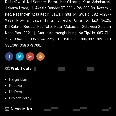
Rt.14/Rw.16 Kel.Semper Barat, Kec.Cilincing Kota Admistrasi,
Jakarta Utara, Jl. Akasia Dander RT 006 / RW 005 Ds. Ketami ,
Kec. Pesantren Kota Kediri. Jawa Timur 64139, Hp :0821-4287-
9989 Provinsi Jawa Timur, Jl.Teuku Umar XI Lr.3 No.26,
Kel.Kaluku Bodoa, Kec.Tallo, Kota Makassar Sulawesi-Selatan
Kode Pos (90211), Atau bisa menghubungi No.Tlp/Hp :087 711
757 994/085 396 024 222/081 358 073 700/087 789 913
535/081 358 073 700.
Web Tools
Harga Iklan
Redaksi
UU Pers
Privacy Policy
Newsletter