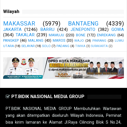
Wilayah
MAKASSAR
(5979)
BANTAENG
(4339)
JAKARTA
(1246)
BARRU
(424)
JENEPONTO
(382)
GOWA
(364)
TAKALAR
(239)
MAMUJU
(220)
BONE
(172)
ENREKANG
(64)
PANGKEP
(46)
MALANG
(43)
MAROS
(33)
WAJO
(24)
PINRANG
(20)
LUWU
UTARA
(18)
SELAYAR
(18)
SOLO
(7)
PADANG
(4)
TIMIKA
(3)
SURAKARTA
(2)
PT.BIDIK NASIONAL MEDIA GROUP
PT.BIDIK NASIONAL MEDIA GROUP Membutuhkan Wartawan
yang akan ditempatkan diseluruh Wilayah Indonesia, Peminat
bisa kirim lamaran ke Alamat Jl.Raya Cilincing Blok S No.24,