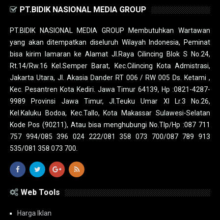
PT.BIDIK NASIONAL MEDIA GROUP
PT.BIDIK NASIONAL MEDIA GROUP Membutuhkan Wartawan
yang akan ditempatkan diseluruh Wilayah Indonesia, Peminat
bisa kirim lamaran ke Alamat Jl.Raya Cilincing Blok S No.24,
Rt.14/Rw.16 Kel.Semper Barat, Kec.Cilincing Kota Admistrasi,
Jakarta Utara, Jl. Akasia Dander RT 006 / RW 005 Ds. Ketami ,
Kec. Pesantren Kota Kediri. Jawa Timur 64139, Hp :0821-4287-
9989 Provinsi Jawa Timur, Jl.Teuku Umar XI Lr.3 No.26,
Kel.Kaluku Bodoa, Kec.Tallo, Kota Makassar Sulawesi-Selatan
Kode Pos (90211), Atau bisa menghubungi No.Tlp/Hp :087 711
757 994/085 396 024 222/081 358 073 700/087 789 913
535/081 358 073 700.
Web Tools
Harga Iklan