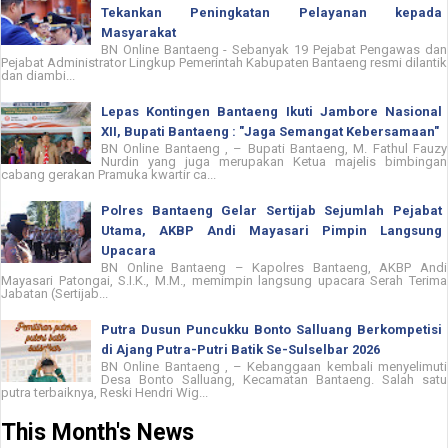
Tekankan Peningkatan Pelayanan kepada
Masyarakat
BN Online Bantaeng - Sebanyak 19 Pejabat Pengawas dan
Pejabat Administrator Lingkup Pemerintah Kabupaten Bantaeng resmi dilantik
dan diambi...
Lepas Kontingen Bantaeng Ikuti Jambore Nasional
XII, Bupati Bantaeng : "Jaga Semangat Kebersamaan"
BN Online Bantaeng , – Bupati Bantaeng, M. Fathul Fauzy
Nurdin yang juga merupakan Ketua majelis bimbingan
cabang gerakan Pramuka kwartir ca...
Polres Bantaeng Gelar Sertijab Sejumlah Pejabat
Utama, AKBP Andi Mayasari Pimpin Langsung
Upacara
BN Online Bantaeng – Kapolres Bantaeng, AKBP Andi
Mayasari Patongai, S.I.K., M.M., memimpin langsung upacara Serah Terima
Jabatan (Sertijab...
Putra Dusun Puncukku Bonto Salluang Berkompetisi
di Ajang Putra-Putri Batik Se-Sulselbar 2026
BN Online Bantaeng , – Kebanggaan kembali menyelimuti
Desa Bonto Salluang, Kecamatan Bantaeng. Salah satu
putra terbaiknya, Reski Hendri Wig...
This Month's News