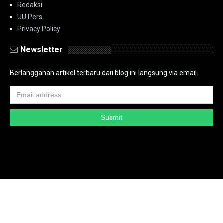
Redaksi
UU Pers
Privacy Policy
Newsletter
Berlangganan artikel terbaru dari blog ini langsung via email.
Copyright ©
2026
PT.Bidik Nasional Media Group
PT.Bidik Nasional
Media Group
Seputar
| Distributed By
www.bidiknasional.co.id
Powered by
Media
Siber