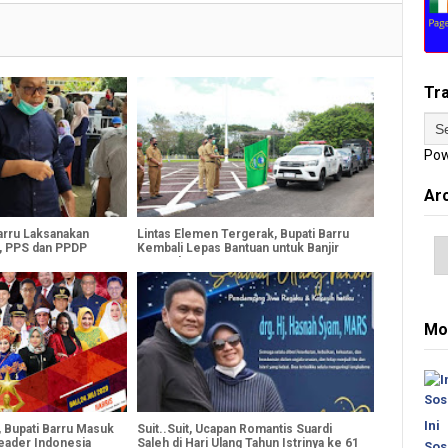
Tr
Pow
Ar
arru Laksanakan
Lintas Elemen Tergerak, Bupati Barru
, PPS dan PPDP
Kembali Lepas Bantuan untuk Banjir
Masamba
Mo
Ini
, Bupati Barru Masuk
Suit..Suit, Ucapan Romantis Suardi
eader Indonesia
Saleh di Hari Ulang Tahun Istrinya ke 61
Sos