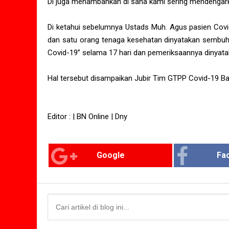
Di juga menambahkan di sana kami sering mendengarka
Di ketahui sebelumnya Ustads Muh. Agus pasien Covid
dan satu orang tenaga kesehatan dinyatakan sembuh
Covid-19” selama 17 hari dan pemeriksaannya dinyatak
Hal tersebut disampaikan Jubir Tim GTPP Covid-19 Barru
Editor : | BN Online | Dny
Google
Fa