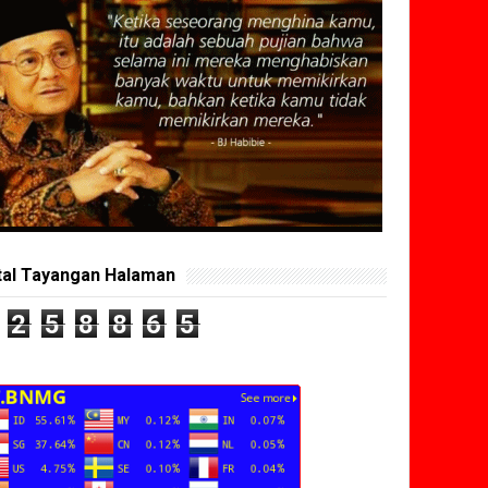
tal Tayangan Halaman
2
5
8
8
6
5