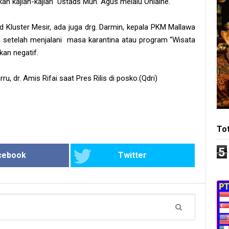
n kajian-kajian Ustads Muh. Agus melalu Onlaine.
 Kluster Mesir, ada juga drg. Darmin, kepala PKM Mallawa
 setelah menjalani masa karantina atau program “Wisata
an negatif.
, dr. Amis Rifai saat Pres Rilis di posko.(Qdri)
To
5
cebook
Twitter