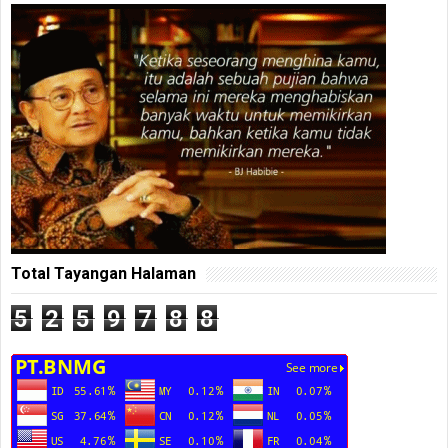
Total Tayangan Halaman
5
2
5
9
7
8
8