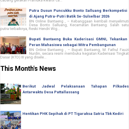
cabang gerakan Pramuka kwartir ca...
Putra Dusun Puncukku Bonto Salluang Berkompetisi
di Ajang Putra-Putri Batik Se-Sulselbar 2026
BN Online Bantaeng , – Kebanggaan kembali menyelimuti
Desa Bonto Salluang, Kecamatan Bantaeng. Salah satu
putra terbaiknya, Reski Hendri Wig...
Bupati Bantaeng Buka Kaderisasi GMNI, Tekankan
Peran Mahasiswa sebagai Mitra Pembangunan
BN Online Bantaeng , – Bupati Bantaeng, M. Fathul Fauzi
Nurdin, secara resmi membuka kegiatan Kaderisasi Tingkat
Dasar (KTD) III yang disele...
This Month's News
Berikut Jadwal Pelaksanaan Tahapan Pilkades
Antarwaktu Desa Pattallassang
Hentikan PHK Sepihak di PT Tigaraksa Satria Tbk Kediri