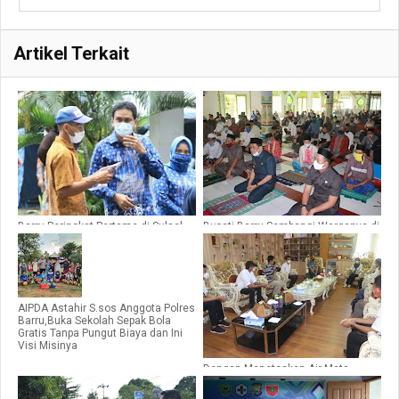
Artikel Terkait
Barru Peringkat Pertama di Sulsel
Bupati Barru Sambangi Warganya di
Indeks Membangun Desa, 23 se-
Desa Galung
Indonesia
AIPDA Astahir S.sos Anggota Polres
Barru,Buka Sekolah Sepak Bola
Gratis Tanpa Pungut Biaya dan Ini
Visi Misinya
Dengan Meneteskan Air Mata,
Bupati Luwu Utara Mendekap
Perwakilan Forum Anak Barru di