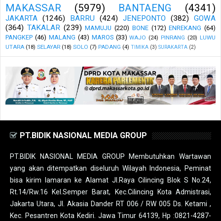
MAKASSAR
(5979)
BANTAENG
(4341)
JAKARTA
(1246)
BARRU
(424)
JENEPONTO
(382)
GOWA
(364)
TAKALAR
(239)
MAMUJU
(220)
BONE
(172)
ENREKANG
(64)
PANGKEP
(46)
MALANG
(43)
MAROS
(33)
WAJO
(24)
PINRANG
(20)
LUWU
UTARA
(18)
SELAYAR
(18)
SOLO
(7)
PADANG
(4)
TIMIKA
(3)
SURAKARTA
(2)
PT.BIDIK NASIONAL MEDIA GROUP
PT.BIDIK NASIONAL MEDIA GROUP Membutuhkan Wartawan
yang akan ditempatkan diseluruh Wilayah Indonesia, Peminat
bisa kirim lamaran ke Alamat Jl.Raya Cilincing Blok S No.24,
Rt.14/Rw.16 Kel.Semper Barat, Kec.Cilincing Kota Admistrasi,
Jakarta Utara, Jl. Akasia Dander RT 006 / RW 005 Ds. Ketami ,
Kec. Pesantren Kota Kediri. Jawa Timur 64139, Hp :0821-4287-