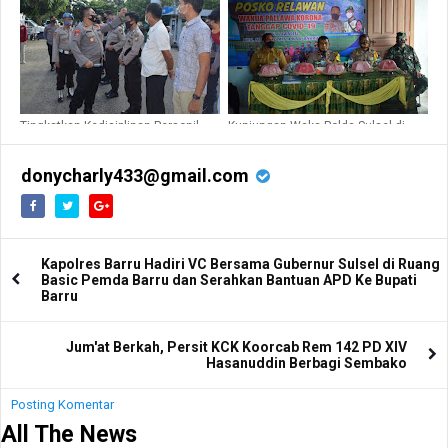
Masamba
Tingkatkan Kedisiplinan Personil,
Kunjungan Waka Polda Sulsel di
Kabid Propam Polda Sulsel Gelar
Desa Lawallu Kec. Soppen Riaja
Gaktiplin di Polres Barru
Kbu. Barru
donycharly433@gmail.com
Kapolres Barru Hadiri VC Bersama Gubernur Sulsel di Ruang
Basic Pemda Barru dan Serahkan Bantuan APD Ke Bupati
Barru
Jum'at Berkah, Persit KCK Koorcab Rem 142 PD XIV
Hasanuddin Berbagi Sembako
Posting Komentar
All The News