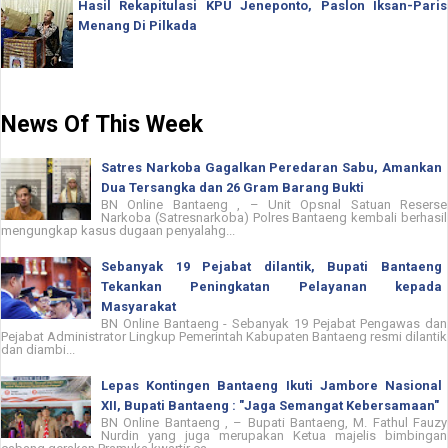
Hasil Rekapitulasi KPU Jeneponto, Paslon Iksan-Paris
Menang Di Pilkada
News Of This Week
Satres Narkoba Gagalkan Peredaran Sabu, Amankan
Dua Tersangka dan 26 Gram Barang Bukti
BN Online Bantaeng , – Unit Opsnal Satuan Reserse
Narkoba (Satresnarkoba) Polres Bantaeng kembali berhasil
mengungkap kasus dugaan penyalahg...
Sebanyak 19 Pejabat dilantik, Bupati Bantaeng
Tekankan Peningkatan Pelayanan kepada
Masyarakat
BN Online Bantaeng - Sebanyak 19 Pejabat Pengawas dan
Pejabat Administrator Lingkup Pemerintah Kabupaten Bantaeng resmi dilantik
dan diambi...
Lepas Kontingen Bantaeng Ikuti Jambore Nasional
XII, Bupati Bantaeng : "Jaga Semangat Kebersamaan"
BN Online Bantaeng , – Bupati Bantaeng, M. Fathul Fauzy
Nurdin yang juga merupakan Ketua majelis bimbingan