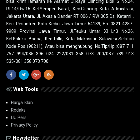
bisa kirim lamaran ke Alamat Jl.Raya Cilincing Blok S No.24,
Rt.14/Rw.16 Kel.Semper Barat, Kec.Cilincing Kota Admistrasi,
Jakarta Utara, Jl. Akasia Dander RT 006 / RW 005 Ds. Ketami ,
Kec. Pesantren Kota Kediri. Jawa Timur 64139, Hp :0821-4287-
9989 Provinsi Jawa Timur, Jl.Teuku Umar XI Lr.3 No.26,
Kel.Kaluku Bodoa, Kec.Tallo, Kota Makassar Sulawesi-Selatan
Kode Pos (90211), Atau bisa menghubungi No.Tlp/Hp :087 711
757 994/085 396 024 222/081 358 073 700/087 789 913
535/081 358 073 700.
Web Tools
Harga Iklan
Redaksi
UU Pers
Privacy Policy
Newsletter