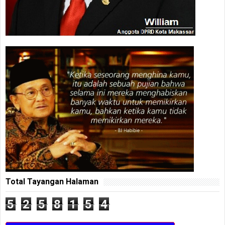
Total Tayangan Halaman
5
2
5
8
1
5
4