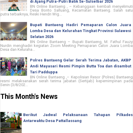
di Ajang Putra-Putri Batik Se-Sulselbar 2026
BN Online Bantaeng , – Kebanggaan kembali menyelimuti
Desa Bonto Salluang, Kecamatan Bantaeng. Salah satu
putra terbaiknya, Reski Hendri Wig...
Bupati Bantaeng Hadiri Pemaparan Calon Juara
Lomba Desa dan Kelurahan Tingkat Provinsi Sulawesi
Selatan 2026
BN Online Bantaeng – Bupati Bantaeng, M. Fathul Fauzy
Nurdin menghadiri kegiatan Zoom Meeting Pemaparan Calon Juara Lomba
Desa dan Keluraha...
Polres Bantaeng Gelar Serah Terima Jabatan, AKBP
Andi Mayasari Resmi Pimpin Butta Toa dan disambut
Tari Padduppa
BN Online Bantaeng ,– Kepolisian Resor (Polres) Bantaeng
resmi melaksanakan serah terima jabatan (Sertijab) kepemimpinan pada
Senin (3/8/202...
This Month's News
Berikut Jadwal Pelaksanaan Tahapan Pilkades
Antarwaktu Desa Pattallassang