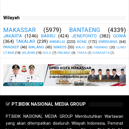
Wilayah
MAKASSAR
(5979)
BANTAENG
(4339)
JAKARTA
(1246)
BARRU
(424)
JENEPONTO
(382)
GOWA
(364)
TAKALAR
(239)
MAMUJU
(220)
BONE
(172)
ENREKANG
(64)
PANGKEP
(46)
MALANG
(43)
MAROS
(33)
WAJO
(24)
PINRANG
(20)
LUWU
UTARA
(18)
SELAYAR
(18)
SOLO
(7)
PADANG
(4)
TIMIKA
(3)
SURAKARTA
(2)
PT.BIDIK NASIONAL MEDIA GROUP
PT.BIDIK NASIONAL MEDIA GROUP Membutuhkan Wartawan
yang akan ditempatkan diseluruh Wilayah Indonesia, Peminat