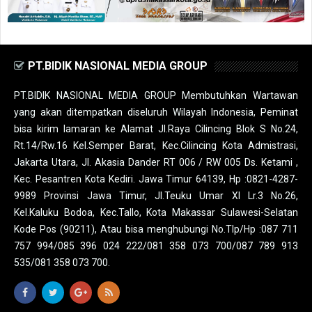
PT.BIDIK NASIONAL MEDIA GROUP
PT.BIDIK NASIONAL MEDIA GROUP Membutuhkan Wartawan
yang akan ditempatkan diseluruh Wilayah Indonesia, Peminat
bisa kirim lamaran ke Alamat Jl.Raya Cilincing Blok S No.24,
Rt.14/Rw.16 Kel.Semper Barat, Kec.Cilincing Kota Admistrasi,
Jakarta Utara, Jl. Akasia Dander RT 006 / RW 005 Ds. Ketami ,
Kec. Pesantren Kota Kediri. Jawa Timur 64139, Hp :0821-4287-
9989 Provinsi Jawa Timur, Jl.Teuku Umar XI Lr.3 No.26,
Kel.Kaluku Bodoa, Kec.Tallo, Kota Makassar Sulawesi-Selatan
Kode Pos (90211), Atau bisa menghubungi No.Tlp/Hp :087 711
757 994/085 396 024 222/081 358 073 700/087 789 913
535/081 358 073 700.