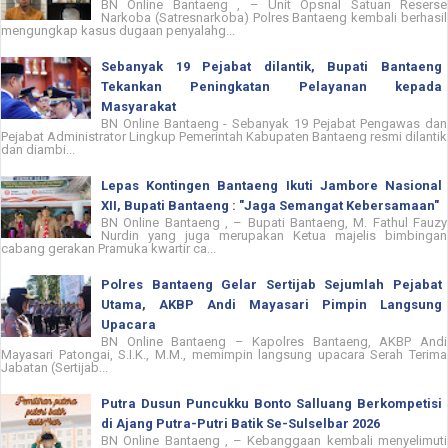
BN Online Bantaeng , – Unit Opsnal Satuan Reserse
Narkoba (Satresnarkoba) Polres Bantaeng kembali berhasil
mengungkap kasus dugaan penyalahg...
Sebanyak 19 Pejabat dilantik, Bupati Bantaeng
Tekankan Peningkatan Pelayanan kepada
Masyarakat
BN Online Bantaeng - Sebanyak 19 Pejabat Pengawas dan
Pejabat Administrator Lingkup Pemerintah Kabupaten Bantaeng resmi dilantik
dan diambi...
Lepas Kontingen Bantaeng Ikuti Jambore Nasional
XII, Bupati Bantaeng : "Jaga Semangat Kebersamaan"
BN Online Bantaeng , – Bupati Bantaeng, M. Fathul Fauzy
Nurdin yang juga merupakan Ketua majelis bimbingan
cabang gerakan Pramuka kwartir ca...
Polres Bantaeng Gelar Sertijab Sejumlah Pejabat
Utama, AKBP Andi Mayasari Pimpin Langsung
Upacara
BN Online Bantaeng – Kapolres Bantaeng, AKBP Andi
Mayasari Patongai, S.I.K., M.M., memimpin langsung upacara Serah Terima
Jabatan (Sertijab...
Putra Dusun Puncukku Bonto Salluang Berkompetisi
di Ajang Putra-Putri Batik Se-Sulselbar 2026
BN Online Bantaeng , – Kebanggaan kembali menyelimuti