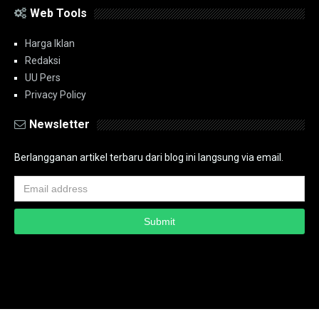
Web Tools
Harga Iklan
Redaksi
UU Pers
Privacy Policy
Newsletter
Berlangganan artikel terbaru dari blog ini langsung via email.
Copyright ©
2026
PT.Bidik Nasional Media Group
PT.Bidik Nasional
Media Group
Seputar
| Distributed By
www.bidiknasional.co.id
Powered by
Media
Siber