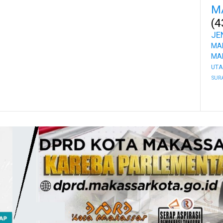
M
(4
JE
MA
MA
UT
SUR