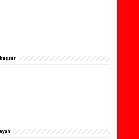
kassar
layah