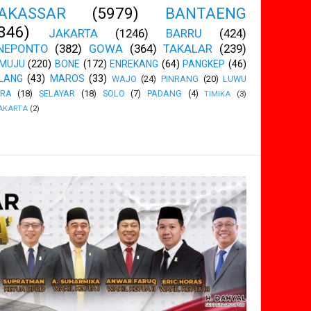
AKASSAR
(5979)
BANTAENG
346)
JAKARTA
(1246)
BARRU
(424)
NEPONTO
(382)
GOWA
(364)
TAKALAR
(239)
MUJU
(220)
BONE
(172)
ENREKANG
(64)
PANGKEP
(46)
LANG
(43)
MAROS
(33)
WAJO
(24)
PINRANG
(20)
LUWU
ARA
(18)
SELAYAR
(18)
SOLO
(7)
PADANG
(4)
TIMIKA
(3)
AKARTA
(2)