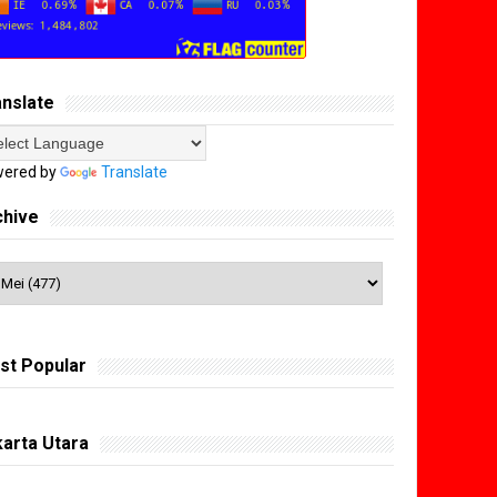
anslate
ered by
Translate
chive
st Popular
arta Utara