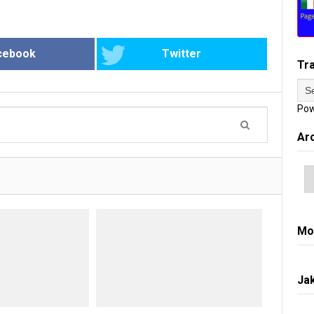
cebook
Twitter
Tr
Pow
Ar
Mo
Jak