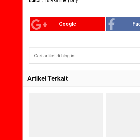
Editor : | BN Online | Dny
Google
Fa
Artikel Terkait