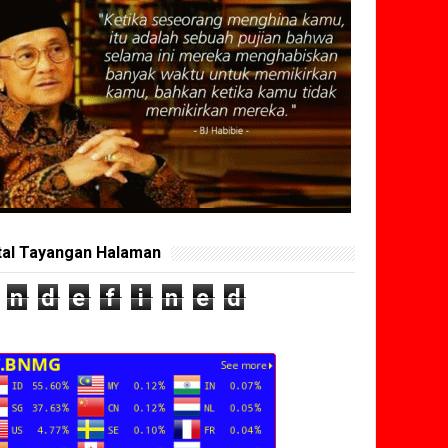
tal Tayangan Halaman
n
d
e
f
i
n
e
d