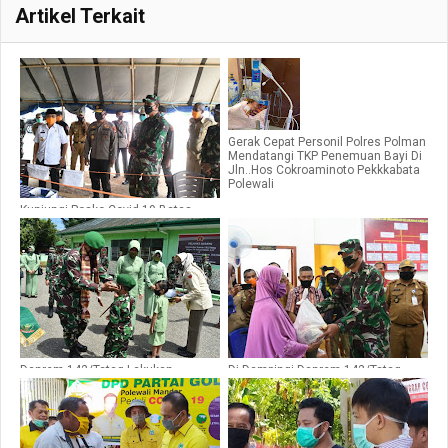
Artikel Terkait
Gerak Cepat Personil Polres Polman
Mendatangi TKP Penemuan Bayi Di
Jln..Hos Cokroaminoto Pekkkabata
Polewali
Kunjungi Posko Covid-19 Batas
Polman - Pinrang, Gubernur Sulbar
Didampingi 2 Forkopimda
Danrem 142/Tatag Lakukan
Di Dampingi Danrem 142/Tatag
Kunjungan Kerja Ke Kodim
Berbagi Sembako, Ini Pesan
1402/Polmas
Gubernur Sulbar