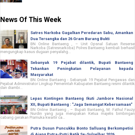
News Of This Week
Satres Narkoba Gagalkan Peredaran Sabu, Amankan
Dua Tersangka dan 26 Gram Barang Bukti
BN Online Bantaeng , – Unit Opsnal Satuan Reserse
Narkoba (Satresnarkoba) Polres Bantaeng kembali berhasil
mengungkap kasus dugaan penyalahg...
Sebanyak 19 Pejabat dilantik, Bupati Bantaeng
Tekankan Peningkatan Pelayanan kepada
Masyarakat
BN Online Bantaeng - Sebanyak 19 Pejabat Pengawas dan
Pejabat Administrator Lingkup Pemerintah Kabupaten Bantaeng resmi dilantik
dan diambi...
Lepas Kontingen Bantaeng Ikuti Jambore Nasional
XII, Bupati Bantaeng : "Jaga Semangat Kebersamaan"
BN Online Bantaeng , – Bupati Bantaeng, M. Fathul Fauzy
Nurdin yang juga merupakan Ketua majelis bimbingan
cabang gerakan Pramuka kwartir ca...
Putra Dusun Puncukku Bonto Salluang Berkompetisi
di Ajang Putra-Putri Batik Se-Sulselbar 2026