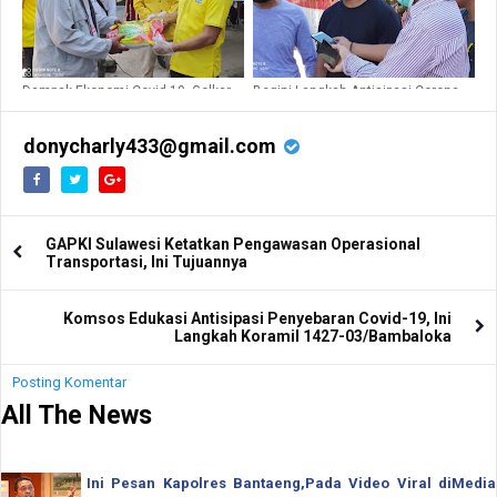
Dampak Ekonomi Covid-19, Golkar
Begini Langkah Antisipasi Corona,
Kab. Polman Bagikan Beras 1200
Anggota Komisi II DPRD Kab Polman
Karung dan Masker
H. Suardi dari Fraksi Gerindra
donycharly433@gmail.com
GAPKI Sulawesi Ketatkan Pengawasan Operasional
Transportasi, Ini Tujuannya
Komsos Edukasi Antisipasi Penyebaran Covid-19, Ini
Langkah Koramil 1427-03/Bambaloka
Posting Komentar
All The News
Ini Pesan Kapolres Bantaeng,Pada Video Viral diMedia