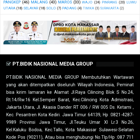
PANGKEP
(46)
MALANG
(43)
MAROS
(33)
WAJO
(24)
PINRANG
(20)
LUWU
UTARA
(18)
SELAYAR
(18)
SOLO
(7)
PADANG
(4)
TIMIKA
(3)
SURAKARTA
(2)
PT.BIDIK NASIONAL MEDIA GROUP
PT.BIDIK NASIONAL MEDIA GROUP Membutuhkan Wartawan
yang akan ditempatkan diseluruh Wilayah Indonesia, Peminat
bisa kirim lamaran ke Alamat Jl.Raya Cilincing Blok S No.24,
Rt.14/Rw.16 Kel.Semper Barat, Kec.Cilincing Kota Admistrasi,
Jakarta Utara, Jl. Akasia Dander RT 006 / RW 005 Ds. Ketami ,
Kec. Pesantren Kota Kediri. Jawa Timur 64139, Hp :0821-4287-
9989 Provinsi Jawa Timur, Jl.Teuku Umar XI Lr.3 No.26,
Kel.Kaluku Bodoa, Kec.Tallo, Kota Makassar Sulawesi-Selatan
Kode Pos (90211), Atau bisa menghubungi No.Tlp/Hp :087 711