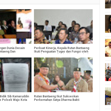
gan Dunia Desain
Perkuat Kinerja, Kepala Rutan Bantaeng
antaeng Dan
Ikuti Penguatan Tugas dan Fungsi oleh
a Kampus Kota
Kepala Kantor Wilayah Ditjenpas Sulsel
ngai MoU
idik Sib Kamaruddin
Rutan Bantaeng Ikut Sukseskan
e Polsek Wajo Kota
Perkemahan Satya Dharma Bakti
 Keteranganya
Pemasyarakatan 2025