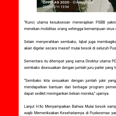
“Kunci utama kesuksesan menerapkan PSBB yakni t
menekan mobilitas orang sehingga kemampuan virus unt
Selain menyerahkan sembako, Iqbal juga membagikan
akan digelar secara massif mulai besok di seluruh P
Sementara itu ditempat yang sama Direktur utama P
sembako disesuaikan dengan jumlah juru parkir yang ter
“Sembako kita sesuaikan dengan jumlah jukir yang 
mendapatkan bantuan dari berbagai program pemer
dapat sedikit meringankan beban mereka,” ujarnya.
Lanjut H.Ilo Menyampaikan Bahwa Mulai besok samp
wajib Memeriksakan Kesehatannya di Puskesmas yang t