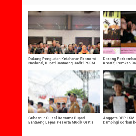
Dukung Penguatan Ketahanan Ekonomi
Dorong Perkemban
Nasional, Bupati Bantaeng Hadiri PSBM
Kreatif, Pemkab B
XXVI
Universitas Ciputr
Makassar Tandata
Gubernur Sulsel Bersama Bupati
Anggota DPP LSM B
Bantaeng Lepas Peserta Mudik Gratis
Dampingi Korban k
di CPI Makassar
Makassar, Berikut