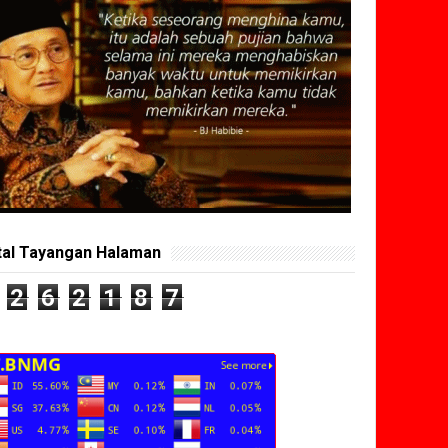
tal Tayangan Halaman
2
6
2
1
8
7