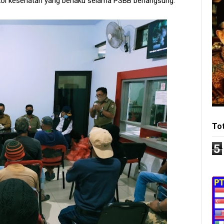
kol kesehatan yang berlaku selama PSBB berlangsung.
To
5