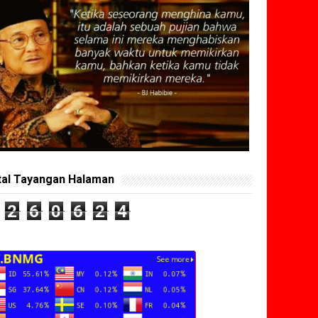
tal Tayangan Halaman
2
6
0
6
2
4