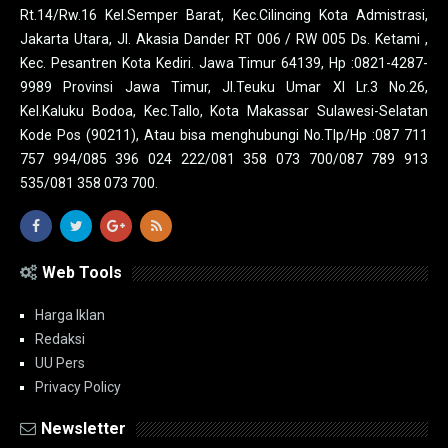
Rt.14/Rw.16 Kel.Semper Barat, Kec.Cilincing Kota Admistrasi,
Jakarta Utara, Jl. Akasia Dander RT 006 / RW 005 Ds. Ketami ,
Kec. Pesantren Kota Kediri. Jawa Timur 64139, Hp :0821-4287-
9989 Provinsi Jawa Timur, Jl.Teuku Umar XI Lr.3 No.26,
Kel.Kaluku Bodoa, Kec.Tallo, Kota Makassar Sulawesi-Selatan
Kode Pos (90211), Atau bisa menghubungi No.Tlp/Hp :087 711
757 994/085 396 024 222/081 358 073 700/087 789 913
535/081 358 073 700.
Web Tools
Harga Iklan
Redaksi
UU Pers
Privacy Policy
Newsletter