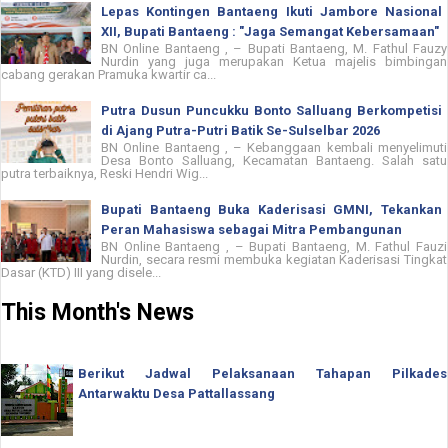
Lepas Kontingen Bantaeng Ikuti Jambore Nasional
XII, Bupati Bantaeng : "Jaga Semangat Kebersamaan"
BN Online Bantaeng , – Bupati Bantaeng, M. Fathul Fauzy
Nurdin yang juga merupakan Ketua majelis bimbingan
cabang gerakan Pramuka kwartir ca...
Putra Dusun Puncukku Bonto Salluang Berkompetisi
di Ajang Putra-Putri Batik Se-Sulselbar 2026
BN Online Bantaeng , – Kebanggaan kembali menyelimuti
Desa Bonto Salluang, Kecamatan Bantaeng. Salah satu
putra terbaiknya, Reski Hendri Wig...
Bupati Bantaeng Buka Kaderisasi GMNI, Tekankan
Peran Mahasiswa sebagai Mitra Pembangunan
BN Online Bantaeng , – Bupati Bantaeng, M. Fathul Fauzi
Nurdin, secara resmi membuka kegiatan Kaderisasi Tingkat
Dasar (KTD) III yang disele...
This Month's News
Berikut Jadwal Pelaksanaan Tahapan Pilkades
Antarwaktu Desa Pattallassang