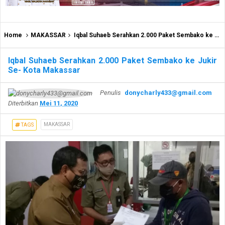
Home
MAKASSAR
Iqbal Suhaeb Serahkan 2.000 Paket Sembako ke Jukir Se- Kota Makassar
Iqbal Suhaeb Serahkan 2.000 Paket Sembako ke Jukir
Se- Kota Makassar
Penulis
donycharly433@gmail.com
Diterbitkan
Mei 11, 2020
MAKASSAR
TAGS