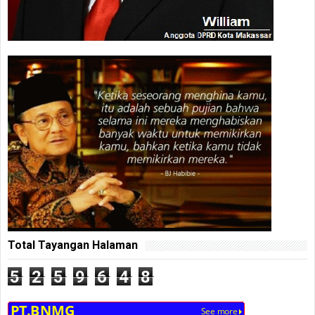
Total Tayangan Halaman
5
2
5
9
6
4
8