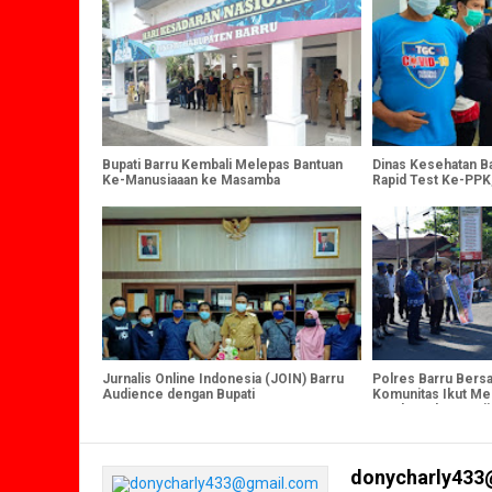
Bupati Barru Kembali Melepas Bantuan
Dinas Kesehatan B
Ke-Manusiaaan ke Masamba
Rapid Test Ke-PPK
Jurnalis Online Indonesia (JOIN) Barru
Polres Barru Bers
Audience dengan Bupati
Komunitas Ikut Me
Untuk Korban Banji
donycharly433