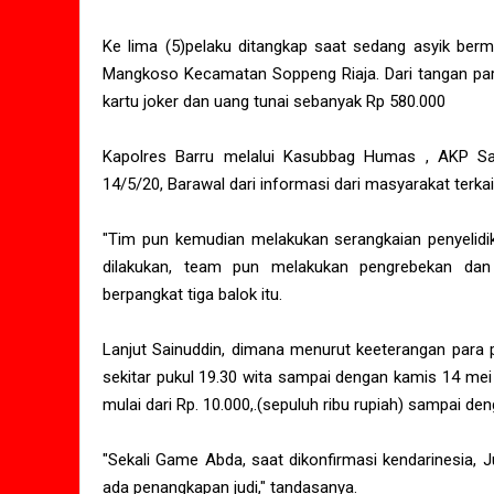
Ke lima (5)pelaku ditangkap saat sedang asyik ber
Mangkoso Kecamatan Soppeng Riaja. Dari tangan para
kartu joker dan uang tunai sebanyak Rp 580.000
Kapolres Barru melalui Kasubbag Humas , AKP Sa
14/5/20, Barawal dari informasi dari masyarakat terka
"Tim pun kemudian melakukan serangkaian penyelidik
dilakukan, team pun melakukan pengrebekan dan
berpangkat tiga balok itu.
Lanjut Sainuddin, dimana menurut keeterangan para p
sekitar pukul 19.30 wita sampai dengan kamis 14 mei 
mulai dari Rp. 10.000,.(sepuluh ribu rupiah) sampai deng
"Sekali Game Abda, saat dikonfirmasi kendarinesia, 
ada penangkapan judi," tandasanya.