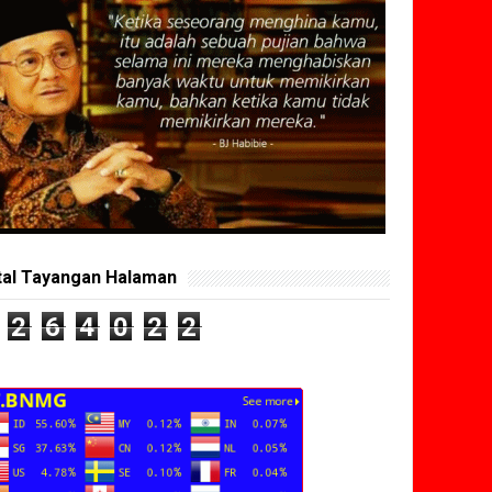
tal Tayangan Halaman
2
6
4
0
2
2