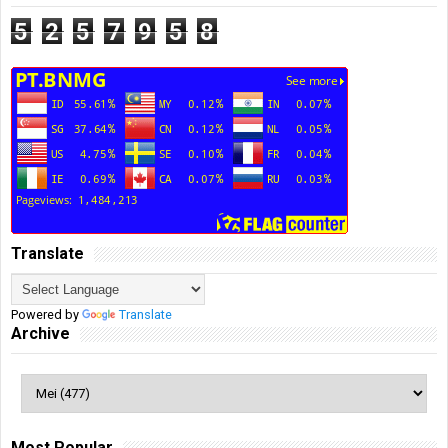
5
2
5
7
9
5
8
Translate
Powered by
Translate
Archive
Most Popular