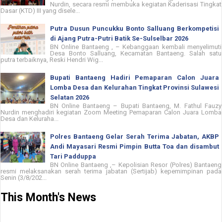
Nurdin, secara resmi membuka kegiatan Kaderisasi Tingkat
Dasar (KTD) III yang disele...
Putra Dusun Puncukku Bonto Salluang Berkompetisi
di Ajang Putra-Putri Batik Se-Sulselbar 2026
BN Online Bantaeng , – Kebanggaan kembali menyelimuti
Desa Bonto Salluang, Kecamatan Bantaeng. Salah satu
putra terbaiknya, Reski Hendri Wig...
Bupati Bantaeng Hadiri Pemaparan Calon Juara
Lomba Desa dan Kelurahan Tingkat Provinsi Sulawesi
Selatan 2026
BN Online Bantaeng – Bupati Bantaeng, M. Fathul Fauzy
Nurdin menghadiri kegiatan Zoom Meeting Pemaparan Calon Juara Lomba
Desa dan Keluraha...
Polres Bantaeng Gelar Serah Terima Jabatan, AKBP
Andi Mayasari Resmi Pimpin Butta Toa dan disambut
Tari Padduppa
BN Online Bantaeng ,– Kepolisian Resor (Polres) Bantaeng
resmi melaksanakan serah terima jabatan (Sertijab) kepemimpinan pada
Senin (3/8/202...
This Month's News