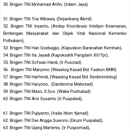
50. Brigjen TNI Mohamad Arifin, (Irdam Jaya).
51. Brigjen TNI Tria Wibawa, (Dirjianbang Akmil).
52. Brigjen TNI Iriyanto, (Asdep Koordinasi Intelijen Keamanan,
Bimbingan Masyarakat dan Objek Vital Nasional Kemenko
Polhukam),
53. Brigjen TNI Hari Soebagijo, (Kapuskon Baranahan Kemhan),
54. Brigjen TNI Ita Jayadi (Kapoksahli Pangdam XII/Tpr),
55. Brigjen TNI Sofwan Hardi, (Ir Pusziad).
56. Brigjen TNI Maryono (Waaslog Kasad Bid. Faskon BMN).
57. Brigjen TNI Harfendi, (Waaslog Kasad Bid. Renbinminlog).
58. Brigjen TNI Haryono, (Dandenma Mabesad).
59. Brigjen TNI Masri, S.Sos. (Waka Pushubad).
60. Brigjen TNI Aris Susanto (Ir Puspalad),
61. Brigjen TNI Pujiyanto, (Irada Itben Itjenad).
62. Brigjen TNI Dwi Angga Suwono (Dirum Puspalad),
63. Brigjen TNI Ujang Martenis, (Ir Puspomad),