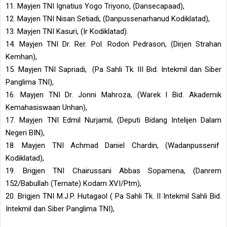
11. Mayjen TNI Ignatius Yogo Triyono, (Dansecapaad),
12. Mayjen TNI Nisan Setiadi, (Danpussenarhanud Kodiklatad),
13. Mayjen TNI Kasuri, (Ir Kodiklatad).
14. Mayjen TNI Dr. Rer. Pol. Rodon Pedrason, (Dirjen Strahan
Kemhan),
15. Mayjen TNI Sapriadi, (Pa Sahli Tk. III Bid. Intekmil dan Siber
Panglima TNI),
16. Mayjen TNI Dr. Jonni Mahroza, (Warek I Bid. Akademik
Kemahasiswaan Unhan),
17. Mayjen TNI Edmil Nurjamil, (Deputi Bidang Intelijen Dalam
Negeri BIN),
18. Mayjen TNI Achmad Daniel Chardin, (Wadanpussenif
Kodiklatad),
19. Brigjen TNI Chairussani Abbas Sopamena, (Danrem
152/Babullah (Ternate) Kodam XVI/Ptm),
20. Brigjen TNI M.J.P. Hutagaol ( Pa Sahli Tk. II Intekmil Sahli Bid.
Intekmil dan Siber Panglima TNI),