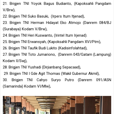
21. Brigjen TNI Yoyok Bagus Budianto, (Kapoksahli Pangdam
V/Brw),
22. Brigjen TNI Suko Basuki, (Irpers Itum Itjenad),
23. Brigjen TNI Herman Hidayat Eko Atmojo (Danrem 084/BJ
(Surabaya) Kodam V/Brw),
24. Brigjen TNI Heri Kuswanto, (Irintel Itum Irjenad).
25. Brigjen TNI Erwansyah, (Kapoksahli Pangdam XVI/Ptm),
26. Brigjen TNI Taufik Budi Lukito (Kadisinfolahtad),
27. Brigjen TNI Toto Jumariono, (Danrem 043/Gatam (Lampung)
Kodam II/Swj),
28. Brigjen TNI Yushadi (Dirjianbang Sepacaad),
29. Brigjen TNI I Gde Agit Thomas (Wakil Gubernur Akmil),
30. Brigjen TNI Cahyo Suryo Putro (Danrem 091/ASN
(Samarinda) Kodam VI/Mlw),