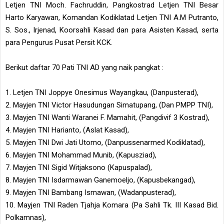
Letjen TNI Moch. Fachruddin, Pangkostrad Letjen TNI Besar
Harto Karyawan, Komandan Kodiklatad Letjen TNI A.M Putranto,
S. Sos., Irjenad, Koorsahli Kasad dan para Asisten Kasad, serta
para Pengurus Pusat Persit KCK.
Berikut daftar 70 Pati TNI AD yang naik pangkat :
1. Letjen TNI Joppye Onesimus Wayangkau, (Danpusterad),
2. Mayjen TNI Victor Hasudungan Simatupang, (Dan PMPP TNI),
3. Mayjen TNI Wanti Waranei F. Mamahit, (Pangdivif 3 Kostrad),
4. Mayjen TNI Harianto, (Aslat Kasad),
5. Mayjen TNI Dwi Jati Utomo, (Danpussenarmed Kodiklatad),
6. Mayjen TNI Mohammad Munib, (Kapusziad),
7. Mayjen TNI Sigid Witjaksono (Kapuspalad),
8. Mayjen TNI Isdarmawan Ganemoeljo, (Kapusbekangad),
9. Mayjen TNI Bambang Ismawan, (Wadanpusterad),
10. Mayjen TNI Raden Tjahja Komara (Pa Sahli Tk. III Kasad Bid.
Polkamnas),