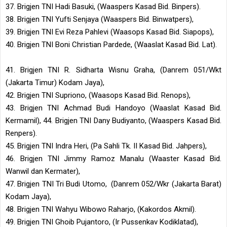
37. Brigjen TNI Hadi Basuki, (Waaspers Kasad Bid. Binpers).
38. Brigjen TNI Yufti Senjaya (Waaspers Bid. Binwatpers),
39. Brigjen TNI Evi Reza Pahlevi (Waasops Kasad Bid. Siapops),
40. Brigjen TNI Boni Christian Pardede, (Waaslat Kasad Bid. Lat).
41. Brigjen TNI R. Sidharta Wisnu Graha, (Danrem 051/Wkt
(Jakarta Timur) Kodam Jaya),
42. Brigjen TNI Supriono, (Waasops Kasad Bid. Renops),
43. Brigjen TNI Achmad Budi Handoyo (Waaslat Kasad Bid.
Kermamil), 44. Brigjen TNI Dany Budiyanto, (Waaspers Kasad Bid.
Renpers).
45. Brigjen TNI Indra Heri, (Pa Sahli Tk. II Kasad Bid. Jahpers),
46. Brigjen TNI Jimmy Ramoz Manalu (Waaster Kasad Bid.
Wanwil dan Kermater),
47. Brigjen TNI Tri Budi Utomo, (Danrem 052/Wkr (Jakarta Barat)
Kodam Jaya),
48. Brigjen TNI Wahyu Wibowo Raharjo, (Kakordos Akmil).
49. Brigjen TNI Ghoib Pujantoro, (Ir Pussenkav Kodiklatad),