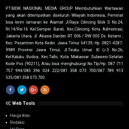
PT.BIDIK NASIONAL MEDIA GROUP Membutuhkan Wartawan
yang akan ditempatkan diseluruh Wilayah Indonesia, Peminat
bisa kirim lamaran ke Alamat Jl.Raya Cilincing Blok S No.24,
Rt.14/Rw.16 Kel.Semper Barat, Kec.Cilincing Kota Admistrasi,
Jakarta Utara, Jl. Akasia Dander RT 006 / RW 005 Ds. Ketami ,
Kec. Pesantren Kota Kediri. Jawa Timur 64139, Hp :0821-4287-
9989 Provinsi Jawa Timur, Jl.Teuku Umar XI Lr.3 No.26,
Kel.Kaluku Bodoa, Kec.Tallo, Kota Makassar Sulawesi-Selatan
Kode Pos (90211), Atau bisa menghubungi No.Tlp/Hp :087 711
757 994/085 396 024 222/081 358 073 700/087 789 913
535/081 358 073 700.
Web Tools
Harga Iklan
Redaksi