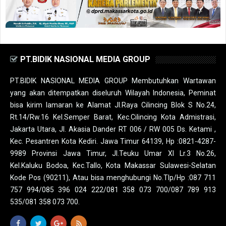
PT.BIDIK NASIONAL MEDIA GROUP
PT.BIDIK NASIONAL MEDIA GROUP Membutuhkan Wartawan
yang akan ditempatkan diseluruh Wilayah Indonesia, Peminat
bisa kirim lamaran ke Alamat Jl.Raya Cilincing Blok S No.24,
Rt.14/Rw.16 Kel.Semper Barat, Kec.Cilincing Kota Admistrasi,
Jakarta Utara, Jl. Akasia Dander RT 006 / RW 005 Ds. Ketami ,
Kec. Pesantren Kota Kediri. Jawa Timur 64139, Hp :0821-4287-
9989 Provinsi Jawa Timur, Jl.Teuku Umar XI Lr.3 No.26,
Kel.Kaluku Bodoa, Kec.Tallo, Kota Makassar Sulawesi-Selatan
Kode Pos (90211), Atau bisa menghubungi No.Tlp/Hp :087 711
757 994/085 396 024 222/081 358 073 700/087 789 913
535/081 358 073 700.