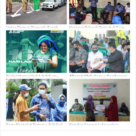
Lintas Elemen Tergerak, Bupati
Kunjungi Pelosok Terjauh di Barru,
Barru Kembali Lepas Bantuan untuk
Suardi Saleh Syukuran Panen
Banjir Masamba
Bersama Warga
Paslon Nomor Urut 1 Kab.Barru
Alhamdulillah, Semua Rombongan
Respon Masyarakat Melalui Kartu
Wabup Barru ke Masamba Negatif
Macca Peduli
di Rapid Test
Barru Peringkat Pertama di Sulsel
Pemdes Garessi Laksanakan
Indeks Membangun Desa, 23 se-
Pembagian BLT-DD Tahap Ke-4
Indonesia