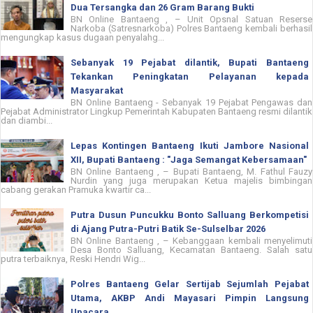
Dua Tersangka dan 26 Gram Barang Bukti
BN Online Bantaeng , – Unit Opsnal Satuan Reserse
Narkoba (Satresnarkoba) Polres Bantaeng kembali berhasil
mengungkap kasus dugaan penyalahg...
Sebanyak 19 Pejabat dilantik, Bupati Bantaeng
Tekankan Peningkatan Pelayanan kepada
Masyarakat
BN Online Bantaeng - Sebanyak 19 Pejabat Pengawas dan
Pejabat Administrator Lingkup Pemerintah Kabupaten Bantaeng resmi dilantik
dan diambi...
Lepas Kontingen Bantaeng Ikuti Jambore Nasional
XII, Bupati Bantaeng : "Jaga Semangat Kebersamaan"
BN Online Bantaeng , – Bupati Bantaeng, M. Fathul Fauzy
Nurdin yang juga merupakan Ketua majelis bimbingan
cabang gerakan Pramuka kwartir ca...
Putra Dusun Puncukku Bonto Salluang Berkompetisi
di Ajang Putra-Putri Batik Se-Sulselbar 2026
BN Online Bantaeng , – Kebanggaan kembali menyelimuti
Desa Bonto Salluang, Kecamatan Bantaeng. Salah satu
putra terbaiknya, Reski Hendri Wig...
Polres Bantaeng Gelar Sertijab Sejumlah Pejabat
Utama, AKBP Andi Mayasari Pimpin Langsung
Upacara