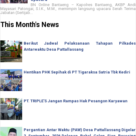
BN Online Bantaeng – Kapolres Bantaeng, AKBP Andi
Mayasari Patongai, S.I.K., M.M., memimpin langsung upacara Serah Terima
Jabatan (Sertijab...
This Month's News
Berikut Jadwal Pelaksanaan Tahapan Pilkades
Antarwaktu Desa Pattallassang
Hentikan PHK Sepihak di PT Tigaraksa Satria Tbk Kediri
PT. TRIPLE'S Jangan Rampas Hak Pesangon Karyawan
Pergantian Antar Waktu (PAW) Desa Pattallassang Digelar
2 September 2026,Delapan Bakal Calon Siap Bersaing