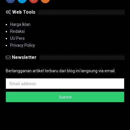
Web Tools
Harga Iklan
Redaksi
UU Pers
Privacy Policy
Newsletter
Berlangganan artikel terbaru dari blog ini langsung via email.
Copyright ©
2026
PT.Bidik Nasional Media Group
PT.Bidik Nasional
Media Group
Seputar
| Distributed By
www.bidiknasional.co.id
Powered by
Media
Siber