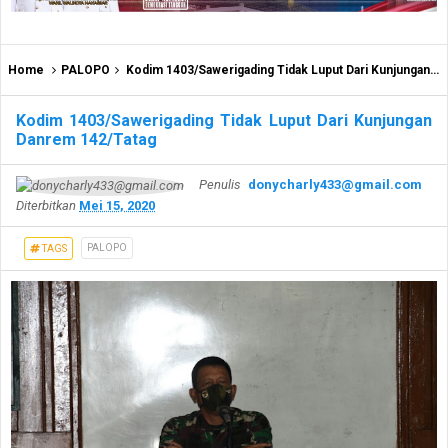
Home
PALOPO
Kodim 1403/Sawerigading Tidak Luput Dari Kunjungan Danrem 142/Tatag
Kodim 1403/Sawerigading Tidak Luput Dari Kunjungan
Danrem 142/Tatag
Penulis
donycharly433@gmail.com
Diterbitkan
Mei 15, 2020
PALOPO
TAGS