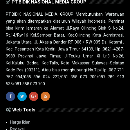
PT.BIDIK NASIONAL MEDIA GROUP
PT.BIDIK NASIONAL MEDIA GROUP Membutuhkan Wartawan
yang akan ditempatkan diseluruh Wilayah Indonesia, Peminat
bisa kirim lamaran ke Alamat Jl.Raya Cilincing Blok S No.24,
Rt.14/Rw.16 Kel.Semper Barat, Kec.Cilincing Kota Admistrasi,
Jakarta Utara, Jl. Akasia Dander RT 006 / RW 005 Ds. Ketami ,
Kec. Pesantren Kota Kediri. Jawa Timur 64139, Hp :0821-4287-
9989 Provinsi Jawa Timur, Jl.Teuku Umar XI Lr.3 No.26,
Kel.Kaluku Bodoa, Kec.Tallo, Kota Makassar Sulawesi-Selatan
Kode Pos (90211), Atau bisa menghubungi No.Tlp/Hp :087 711
757 994/085 396 024 222/081 358 073 700/087 789 913
535/081 358 073 700.
Web Tools
Harga Iklan
Redaksi