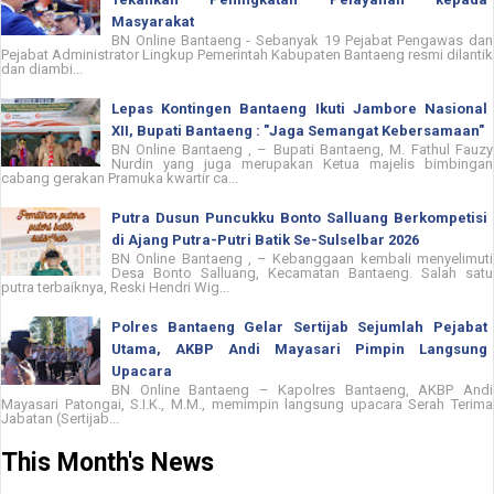
Masyarakat
BN Online Bantaeng - Sebanyak 19 Pejabat Pengawas dan
Pejabat Administrator Lingkup Pemerintah Kabupaten Bantaeng resmi dilantik
dan diambi...
Lepas Kontingen Bantaeng Ikuti Jambore Nasional
XII, Bupati Bantaeng : "Jaga Semangat Kebersamaan"
BN Online Bantaeng , – Bupati Bantaeng, M. Fathul Fauzy
Nurdin yang juga merupakan Ketua majelis bimbingan
cabang gerakan Pramuka kwartir ca...
Putra Dusun Puncukku Bonto Salluang Berkompetisi
di Ajang Putra-Putri Batik Se-Sulselbar 2026
BN Online Bantaeng , – Kebanggaan kembali menyelimuti
Desa Bonto Salluang, Kecamatan Bantaeng. Salah satu
putra terbaiknya, Reski Hendri Wig...
Polres Bantaeng Gelar Sertijab Sejumlah Pejabat
Utama, AKBP Andi Mayasari Pimpin Langsung
Upacara
BN Online Bantaeng – Kapolres Bantaeng, AKBP Andi
Mayasari Patongai, S.I.K., M.M., memimpin langsung upacara Serah Terima
Jabatan (Sertijab...
This Month's News