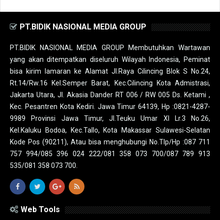
PT.BIDIK NASIONAL MEDIA GROUP
PT.BIDIK NASIONAL MEDIA GROUP Membutuhkan Wartawan
yang akan ditempatkan diseluruh Wilayah Indonesia, Peminat
bisa kirim lamaran ke Alamat Jl.Raya Cilincing Blok S No.24,
Rt.14/Rw.16 Kel.Semper Barat, Kec.Cilincing Kota Admistrasi,
Jakarta Utara, Jl. Akasia Dander RT 006 / RW 005 Ds. Ketami ,
Kec. Pesantren Kota Kediri. Jawa Timur 64139, Hp :0821-4287-
9989 Provinsi Jawa Timur, Jl.Teuku Umar XI Lr.3 No.26,
Kel.Kaluku Bodoa, Kec.Tallo, Kota Makassar Sulawesi-Selatan
Kode Pos (90211), Atau bisa menghubungi No.Tlp/Hp :087 711
757 994/085 396 024 222/081 358 073 700/087 789 913
535/081 358 073 700.
Web Tools