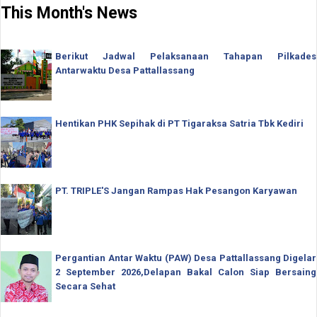
This Month's News
Berikut Jadwal Pelaksanaan Tahapan Pilkades
Antarwaktu Desa Pattallassang
Hentikan PHK Sepihak di PT Tigaraksa Satria Tbk Kediri
PT. TRIPLE'S Jangan Rampas Hak Pesangon Karyawan
Pergantian Antar Waktu (PAW) Desa Pattallassang Digelar
2 September 2026,Delapan Bakal Calon Siap Bersaing
Secara Sehat