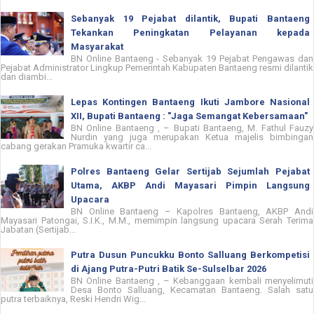
Sebanyak 19 Pejabat dilantik, Bupati Bantaeng
Tekankan Peningkatan Pelayanan kepada
Masyarakat
BN Online Bantaeng - Sebanyak 19 Pejabat Pengawas dan
Pejabat Administrator Lingkup Pemerintah Kabupaten Bantaeng resmi dilantik
dan diambi...
Lepas Kontingen Bantaeng Ikuti Jambore Nasional
XII, Bupati Bantaeng : "Jaga Semangat Kebersamaan"
BN Online Bantaeng , – Bupati Bantaeng, M. Fathul Fauzy
Nurdin yang juga merupakan Ketua majelis bimbingan
cabang gerakan Pramuka kwartir ca...
Polres Bantaeng Gelar Sertijab Sejumlah Pejabat
Utama, AKBP Andi Mayasari Pimpin Langsung
Upacara
BN Online Bantaeng – Kapolres Bantaeng, AKBP Andi
Mayasari Patongai, S.I.K., M.M., memimpin langsung upacara Serah Terima
Jabatan (Sertijab...
Putra Dusun Puncukku Bonto Salluang Berkompetisi
di Ajang Putra-Putri Batik Se-Sulselbar 2026
BN Online Bantaeng , – Kebanggaan kembali menyelimuti
Desa Bonto Salluang, Kecamatan Bantaeng. Salah satu
putra terbaiknya, Reski Hendri Wig...