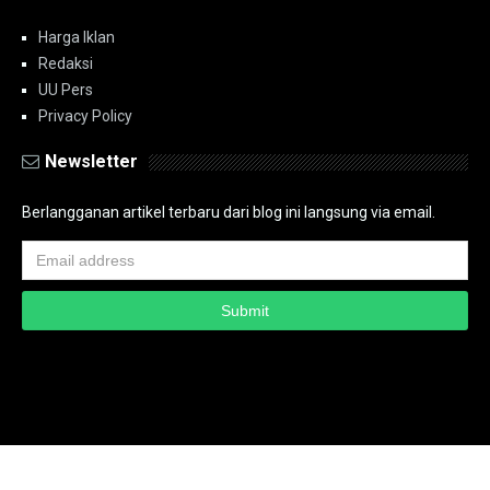
Harga Iklan
Redaksi
UU Pers
Privacy Policy
Newsletter
Berlangganan artikel terbaru dari blog ini langsung via email.
Copyright ©
2026
PT.Bidik Nasional Media Group
PT.Bidik Nasional
Media Group
Seputar
| Distributed By
www.bidiknasional.co.id
Powered by
Media
Siber