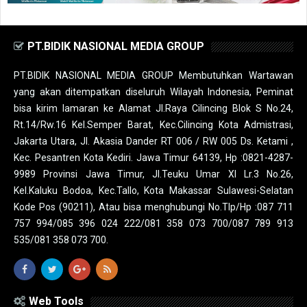
PT.BIDIK NASIONAL MEDIA GROUP
PT.BIDIK NASIONAL MEDIA GROUP Membutuhkan Wartawan
yang akan ditempatkan diseluruh Wilayah Indonesia, Peminat
bisa kirim lamaran ke Alamat Jl.Raya Cilincing Blok S No.24,
Rt.14/Rw.16 Kel.Semper Barat, Kec.Cilincing Kota Admistrasi,
Jakarta Utara, Jl. Akasia Dander RT 006 / RW 005 Ds. Ketami ,
Kec. Pesantren Kota Kediri. Jawa Timur 64139, Hp :0821-4287-
9989 Provinsi Jawa Timur, Jl.Teuku Umar XI Lr.3 No.26,
Kel.Kaluku Bodoa, Kec.Tallo, Kota Makassar Sulawesi-Selatan
Kode Pos (90211), Atau bisa menghubungi No.Tlp/Hp :087 711
757 994/085 396 024 222/081 358 073 700/087 789 913
535/081 358 073 700.
Web Tools