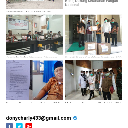
Bone, Dukung Ketahanan Pangan
Nasional
Komunitas FAXI Bantu Kaum
Dhuafa Dua Kabupaten
Kominfo Gelar Bincang- Bincang
Bupati Bone Serahkan Bantuan APD
Percepatan Penanganan Covid -19
Dari Yayasan Kalla Ke RSUD
Bone Bersama Media
Tenriawaru
Dugaan Penggelapan Setoran PBB,
Maklumat Bersama, Sholat Idul Fitri
Lurah Jeppe’E Lapor Ke Polisi
Tetap Dirumah, Bukan Di Masjid
Atau Dilapangan
donycharly433@gmail.com