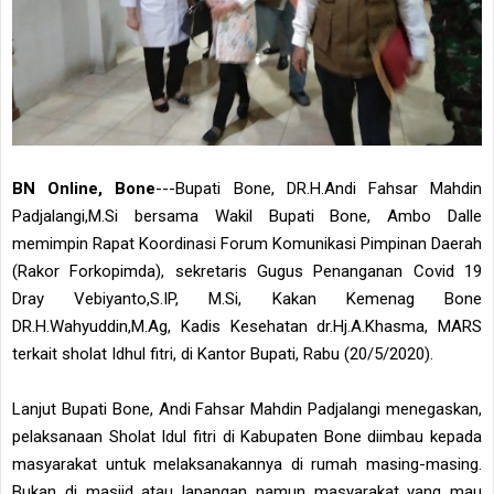
BN Online, Bone
---Bupati Bone, DR.H.Andi Fahsar Mahdin
Padjalangi,M.Si bersama Wakil Bupati Bone, Ambo Dalle
memimpin Rapat Koordinasi Forum Komunikasi Pimpinan Daerah
(Rakor Forkopimda), sekretaris Gugus Penanganan Covid 19
Dray Vebiyanto,S.IP, M.Si, Kakan Kemenag Bone
DR.H.Wahyuddin,M.Ag, Kadis Kesehatan dr.Hj.A.Khasma, MARS
terkait sholat Idhul fitri, di Kantor Bupati, Rabu (20/5/2020).
Lanjut Bupati Bone, Andi Fahsar Mahdin Padjalangi menegaskan,
pelaksanaan Sholat Idul fitri di Kabupaten Bone diimbau kepada
masyarakat untuk melaksanakannya di rumah masing-masing.
Bukan di masjid atau lapangan namun masyarakat yang mau