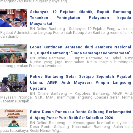
mengungkap kasus dugaan penyalahg...
Sebanyak 19 Pejabat dilantik, Bupati Bantaeng
Tekankan Peningkatan Pelayanan kepada
Masyarakat
BN Online Bantaeng - Sebanyak 19 Pejabat Pengawas dan
Pejabat Administrator Lingkup Pemerintah Kabupaten Bantaeng resmi dilantik
dan diambi...
Lepas Kontingen Bantaeng Ikuti Jambore Nasional
XII, Bupati Bantaeng : "Jaga Semangat Kebersamaan"
BN Online Bantaeng , – Bupati Bantaeng, M. Fathul Fauzy
Nurdin yang juga merupakan Ketua majelis bimbingan
cabang gerakan Pramuka kwartir ca...
Polres Bantaeng Gelar Sertijab Sejumlah Pejabat
Utama, AKBP Andi Mayasari Pimpin Langsung
Upacara
BN Online Bantaeng – Kapolres Bantaeng, AKBP Andi
Mayasari Patongai, S.I.K., M.M., memimpin langsung upacara Serah Terima
Jabatan (Sertijab...
Putra Dusun Puncukku Bonto Salluang Berkompetisi
di Ajang Putra-Putri Batik Se-Sulselbar 2026
BN Online Bantaeng , – Kebanggaan kembali menyelimuti
Desa Bonto Salluang, Kecamatan Bantaeng. Salah satu
putra terbaiknya, Reski Hendri Wig...