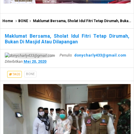
Home
BONE
Maklumat Bersama, Sholat Idul Fitri Tetap Dirumah, Bukan Di Masjid Atau Dilapangan
Maklumat Bersama, Sholat Idul Fitri Tetap Dirumah,
Bukan Di Masjid Atau Dilapangan
Penulis
donycharly433@gmail.com
Diterbitkan
Mei 20, 2020
BONE
TAGS