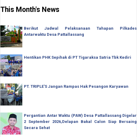
This Month's News
Berikut Jadwal Pelaksanaan Tahapan Pilkades
Antarwaktu Desa Pattallassang
Hentikan PHK Sepihak di PT Tigaraksa Satria Tbk Kediri
PT. TRIPLE'S Jangan Rampas Hak Pesangon Karyawan
Pergantian Antar Waktu (PAW) Desa Pattallassang Digelar
2 September 2026,Delapan Bakal Calon Siap Bersaing
Secara Sehat