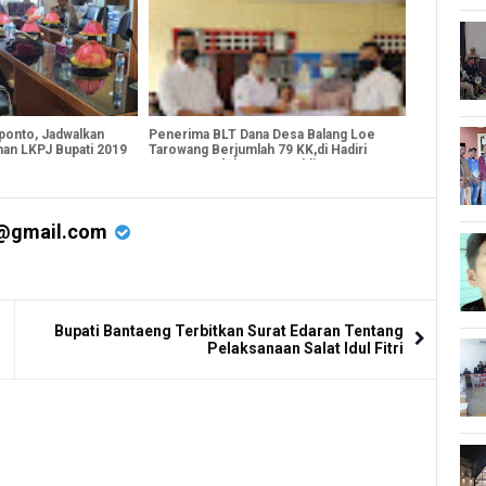
onto, Jadwalkan
Penerima BLT Dana Desa Balang Loe
han LKPJ Bupati 2019
Tarowang Berjumlah 79 KK,di Hadiri
Langsung Oleh Tenaga Ahli PSD
Kabupaten Jeneponto Saharuddin
Tompo
@gmail.com
Bupati Bantaeng Terbitkan Surat Edaran Tentang
Pelaksanaan Salat Idul Fitri