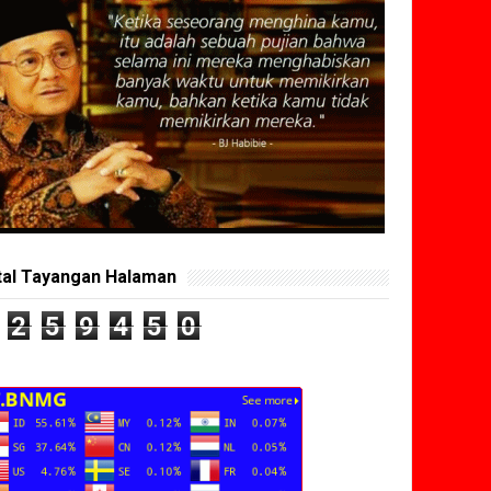
tal Tayangan Halaman
2
5
9
4
5
0