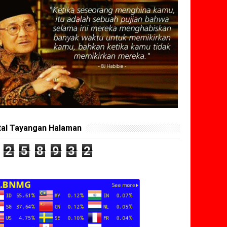
tal Tayangan Halaman
2
5
8
9
3
2