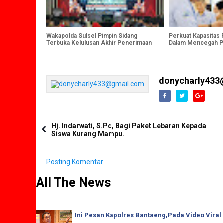
Wakapolda Sulsel Pimpin Sidang
Perkuat Kapasitas
Terbuka Kelulusan Akhir Penerimaan
Dalam Mencegah P
Terpadu Anggota Polri T.A. 2025 Panda
Dini, Pemkab Bant
Polda Sulsel
Siskeudes
donycharly433
Hj. Indarwati, S.Pd, Bagi Paket Lebaran Kepada
Siswa Kurang Mampu.
Posting Komentar
All The News
Ini Pesan Kapolres Bantaeng,Pada Video Viral