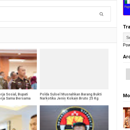
Tr
Pow
Ar
ja Sosial, Bupati
Polda Sulsel Musnahkan Barang Bukti
Mo
erja Sama Bersama
Narkotika Jenis Kokain Bruto 25 Kg
Hasil Temuan di Kepulauan Selayar