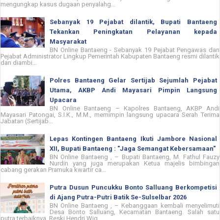
mengungkap kasus dugaan penyalahg...
Sebanyak 19 Pejabat dilantik, Bupati Bantaeng
Tekankan Peningkatan Pelayanan kepada
Masyarakat
BN Online Bantaeng - Sebanyak 19 Pejabat Pengawas dan
Pejabat Administrator Lingkup Pemerintah Kabupaten Bantaeng resmi dilantik
dan diambi...
Polres Bantaeng Gelar Sertijab Sejumlah Pejabat
Utama, AKBP Andi Mayasari Pimpin Langsung
Upacara
BN Online Bantaeng – Kapolres Bantaeng, AKBP Andi
Mayasari Patongai, S.I.K., M.M., memimpin langsung upacara Serah Terima
Jabatan (Sertijab...
Lepas Kontingen Bantaeng Ikuti Jambore Nasional
XII, Bupati Bantaeng : "Jaga Semangat Kebersamaan"
BN Online Bantaeng , – Bupati Bantaeng, M. Fathul Fauzy
Nurdin yang juga merupakan Ketua majelis bimbingan
cabang gerakan Pramuka kwartir ca...
Putra Dusun Puncukku Bonto Salluang Berkompetisi
di Ajang Putra-Putri Batik Se-Sulselbar 2026
BN Online Bantaeng , – Kebanggaan kembali menyelimuti
Desa Bonto Salluang, Kecamatan Bantaeng. Salah satu
putra terbaiknya, Reski Hendri Wig...