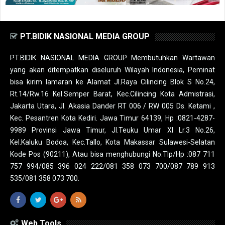
PT.BIDIK NASIONAL MEDIA GROUP
PT.BIDIK NASIONAL MEDIA GROUP Membutuhkan Wartawan
yang akan ditempatkan diseluruh Wilayah Indonesia, Peminat
bisa kirim lamaran ke Alamat Jl.Raya Cilincing Blok S No.24,
Rt.14/Rw.16 Kel.Semper Barat, Kec.Cilincing Kota Admistrasi,
Jakarta Utara, Jl. Akasia Dander RT 006 / RW 005 Ds. Ketami ,
Kec. Pesantren Kota Kediri. Jawa Timur 64139, Hp :0821-4287-
9989 Provinsi Jawa Timur, Jl.Teuku Umar XI Lr.3 No.26,
Kel.Kaluku Bodoa, Kec.Tallo, Kota Makassar Sulawesi-Selatan
Kode Pos (90211), Atau bisa menghubungi No.Tlp/Hp :087 711
757 994/085 396 024 222/081 358 073 700/087 789 913
535/081 358 073 700.
Web Tools