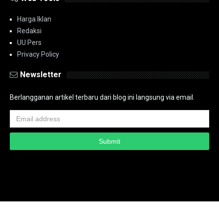
Harga Iklan
Redaksi
UU Pers
Privacy Policy
Newsletter
Berlangganan artikel terbaru dari blog ini langsung via email.
Copyright ©
2026
PT.Bidik Nasional Media Group
PT.Bidik Nasional
Media Group
Seputar
| Distributed By
www.bidiknasional.co.id
Powered by
Media
Siber