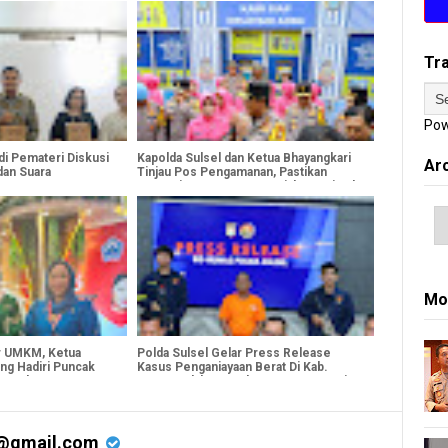
Tr
Pow
di Pemateri Diskusi
Kapolda Sulsel dan Ketua Bhayangkari
Ar
dan Suara
Tinjau Pos Pengamanan, Pastikan
Operasi Ketupat 2026 Berjalan Optimal
di Makassar
Mo
ar UMKM, Ketua
Polda Sulsel Gelar Press Release
ng Hadiri Puncak
Kasus Penganiayaan Berat Di Kab.
46 Tahun
Gowa, Pelaku Gunakan Senapan Angin
@gmail.com