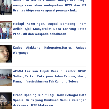
Sadikin arisko dari aliansi masyarakat Gayo
mengatakan akan melaporkan BWS dan PT
Brantas Abipraya ke aparat penegak hukum
Hadapi Kekeringan, Bupati Bantaeng Ilham
Azikin Ajak Masyarakat Desa Lonrong Tetap
Produktif dan Waspada Kebakaran
Kades Ajakkang Kabupaten.Barru, Aniaya
Warganya
APMM Lakukan Unjuk Rasa di Kantor DPRD
Sulbar, Terkait Pekerjaan Jalan Tabone, Nosu,
Pana, Infrastrukturnya Tak Kunjung Selesai
Grand Opening Sudut Lagi Hadir Sebagai Cafe
Special Drink yang Dinikmati Semua Kalangan
di Kawasan BTP Makassar