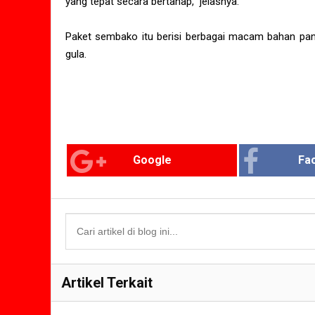
yang tepat secara bertahap,” jelasnya.
Paket sembako itu berisi berbagai macam bahan panga
gula.
Google
Fa
Artikel Terkait