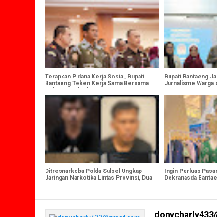
Terapkan Pidana Kerja Sosial, Bupati
Bupati Bantaeng Ja
Bantaeng Teken Kerja Sama Bersama
Jurnalisme Warga 
Gubenur Sulsel
Perempuan
Ditresnarkoba Polda Sulsel Ungkap
Ingin Perluas Pas
Jaringan Narkotika Lintas Provinsi, Dua
Dekranasda Bantae
Pelaku Diamankan dengan Barang Bukti
HUT Dekranas ke-
4,4 Kg Sabu
donycharly433