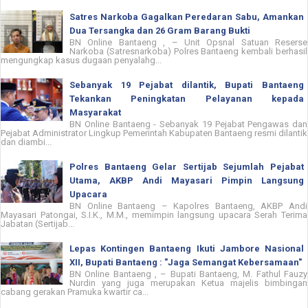
Satres Narkoba Gagalkan Peredaran Sabu, Amankan
Dua Tersangka dan 26 Gram Barang Bukti
BN Online Bantaeng , – Unit Opsnal Satuan Reserse
Narkoba (Satresnarkoba) Polres Bantaeng kembali berhasil
mengungkap kasus dugaan penyalahg...
Sebanyak 19 Pejabat dilantik, Bupati Bantaeng
Tekankan Peningkatan Pelayanan kepada
Masyarakat
BN Online Bantaeng - Sebanyak 19 Pejabat Pengawas dan
Pejabat Administrator Lingkup Pemerintah Kabupaten Bantaeng resmi dilantik
dan diambi...
Polres Bantaeng Gelar Sertijab Sejumlah Pejabat
Utama, AKBP Andi Mayasari Pimpin Langsung
Upacara
BN Online Bantaeng – Kapolres Bantaeng, AKBP Andi
Mayasari Patongai, S.I.K., M.M., memimpin langsung upacara Serah Terima
Jabatan (Sertijab...
Lepas Kontingen Bantaeng Ikuti Jambore Nasional
XII, Bupati Bantaeng : "Jaga Semangat Kebersamaan"
BN Online Bantaeng , – Bupati Bantaeng, M. Fathul Fauzy
Nurdin yang juga merupakan Ketua majelis bimbingan
cabang gerakan Pramuka kwartir ca...