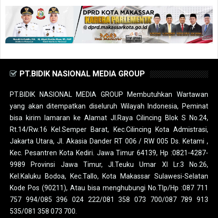
PT.BIDIK NASIONAL MEDIA GROUP
PT.BIDIK NASIONAL MEDIA GROUP Membutuhkan Wartawan
yang akan ditempatkan diseluruh Wilayah Indonesia, Peminat
bisa kirim lamaran ke Alamat Jl.Raya Cilincing Blok S No.24,
Rt.14/Rw.16 Kel.Semper Barat, Kec.Cilincing Kota Admistrasi,
Jakarta Utara, Jl. Akasia Dander RT 006 / RW 005 Ds. Ketami ,
Kec. Pesantren Kota Kediri. Jawa Timur 64139, Hp :0821-4287-
9989 Provinsi Jawa Timur, Jl.Teuku Umar XI Lr.3 No.26,
Kel.Kaluku Bodoa, Kec.Tallo, Kota Makassar Sulawesi-Selatan
Kode Pos (90211), Atau bisa menghubungi No.Tlp/Hp :087 711
757 994/085 396 024 222/081 358 073 700/087 789 913
535/081 358 073 700.