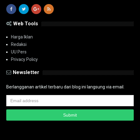
Web Tools
Harga Iklan
Redaksi
UU Pers
Privacy Policy
Newsletter
Berlangganan artikel terbaru dari blog ini langsung via email.
Copyright ©
2026
PT.Bidik Nasional Media Group
PT.Bidik Nasional
Media Group
Seputar
| Distributed By
www.bidiknasional.co.id
Powered by
Media