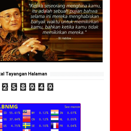
tal Tayangan Halaman
2
5
8
9
4
9