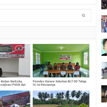
a Bebas Narkoba,
Pemdes Karave Salurkan BLT-DD Tahap
sialisasi P4GN dan
IV, Ini Rinciannya
onilnya