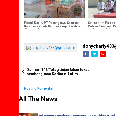
Peduli Kasih, PT Pasangkayu Salurkan
Satreskrim Polres
Bantuan Kepada Korban Banjir Bandang
Pelaku Penipuan 
di Masamba
Kerjasama Pinjam 
donycharly433
Danrem 142/Tatag tinjau lahan lokasi
pembangunan Kodim di Lutim
Posting Komentar
All The News
Ini Pesan Kapolres Bantaeng,Pada Video Viral