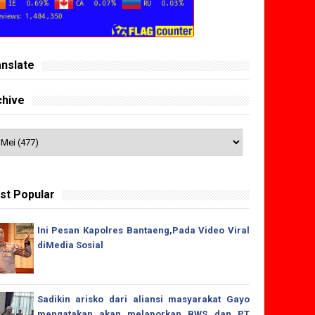
anslate
chive
st Popular
Ini Pesan Kapolres Bantaeng,Pada Video Viral
diMedia Sosial
Sadikin arisko dari aliansi masyarakat Gayo
mengatakan akan melaporkan BWS dan PT