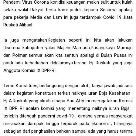
Pandemi Virus Corona konidisi keuangan makin sulit,untuk itulah
selaku wakil Rakyat tentu kami peduli kepada Sesama apalagi
para pekerja Media dan Lsm ini juga terdampak Covid 19 .kata
Ruskati Alibaal
Ia juga mengatakan’Kegiatan seperti ini kita akan lakukan
disemua kabupaten yakni Majene,Mamasa,Pasangkayu Mamuju
dan Polman.semua akan kita sentuh apalagi di Bulan Puasa ini
pasti ada keberkahan didalamnya.terang Hj Ruskati yang juga
Anggota Komisi IX DPR-RI.
Temu Konstituen, berlangsung dengan alot , tanya jawab jadi sesi
dalam kegiatan konstituen terkait naiknya iuran Bpjs Kesehatan ,
Hj A.Ruskati yang akrab disapa Bau Atty ini memgatakan Komisi
IX DPR RI adalah komisi yang menentang naiknya iuran Bpjs ,
terlebih ditengah pandemi covid-19 , dimana semua masyarakat
merasakan dampak hingga terpuruk pada ekonomi , hilangnya
sebagian dari penghasilan bahkan sampai ada yang harus terima