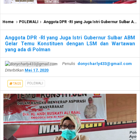
Home
POLEWALI
Anggota DPR -RI yang Juga Istri Gubernur Sulbar ABM Gelar Temu Konstituen dengan LSM dan Wartawan yang ada di Polman
Anggota DPR -RI yang Juga Istri Gubernur Sulbar ABM
Gelar Temu Konstituen dengan LSM dan Wartawan
yang ada di Polman
Penulis
donycharly433@gmail.com
Diterbitkan
Mei 17, 2020
POLEWALI
TAGS