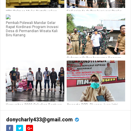
KPU Polman Mulai Distribusikan
Forkopimda Sulbar kunjungi Posko
Logistik Pemilu ke Wilayah
covid 19 batas Polman - Pinrang
Terpencil
Pemkab Polewali Mandar Gelar
Rapat Kordinasi Program Inovasi
Desa di Permandian Wisata Kali
Biru Kanang
Gubernur Sulbar bersama Danrem
142/Tatag tinjau tanah longsor
Komunitas 2000 Salurkan Bantuan
Anggota DPR -RI yang Juga Istri
keWilayah Pesisir Pulau
Gubernur Sulbar ABM Gelar Temu
Konstituen dengan LSM dan
Wartawan yang ada di Polman
donycharly433@gmail.com