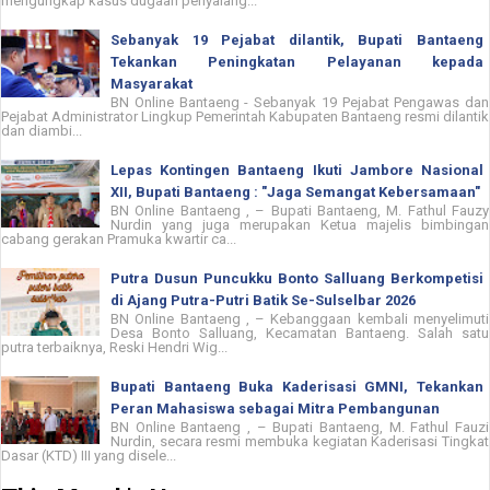
mengungkap kasus dugaan penyalahg...
Sebanyak 19 Pejabat dilantik, Bupati Bantaeng
Tekankan Peningkatan Pelayanan kepada
Masyarakat
BN Online Bantaeng - Sebanyak 19 Pejabat Pengawas dan
Pejabat Administrator Lingkup Pemerintah Kabupaten Bantaeng resmi dilantik
dan diambi...
Lepas Kontingen Bantaeng Ikuti Jambore Nasional
XII, Bupati Bantaeng : "Jaga Semangat Kebersamaan"
BN Online Bantaeng , – Bupati Bantaeng, M. Fathul Fauzy
Nurdin yang juga merupakan Ketua majelis bimbingan
cabang gerakan Pramuka kwartir ca...
Putra Dusun Puncukku Bonto Salluang Berkompetisi
di Ajang Putra-Putri Batik Se-Sulselbar 2026
BN Online Bantaeng , – Kebanggaan kembali menyelimuti
Desa Bonto Salluang, Kecamatan Bantaeng. Salah satu
putra terbaiknya, Reski Hendri Wig...
Bupati Bantaeng Buka Kaderisasi GMNI, Tekankan
Peran Mahasiswa sebagai Mitra Pembangunan
BN Online Bantaeng , – Bupati Bantaeng, M. Fathul Fauzi
Nurdin, secara resmi membuka kegiatan Kaderisasi Tingkat
Dasar (KTD) III yang disele...