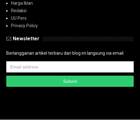
Harga Iklan
Redaksi
UU Pers
Privacy Policy
Newsletter
Berlangganan artikel terbaru dari blog ini langsung via email.
Copyright ©
2026
PT.Bidik Nasional Media Group
PT.Bidik Nasional
Media Group
Seputar
| Distributed By
www.bidiknasional.co.id
Powered by
Media
Siber