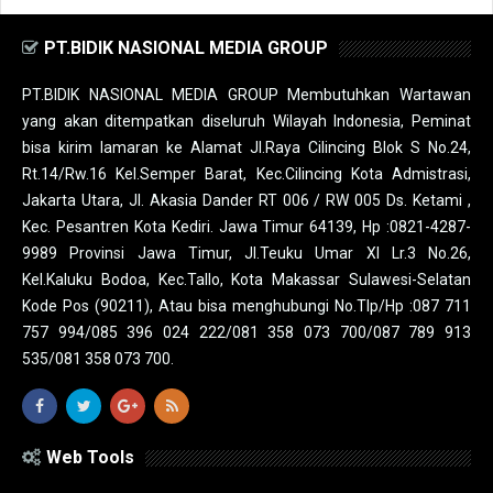
PT.BIDIK NASIONAL MEDIA GROUP
PT.BIDIK NASIONAL MEDIA GROUP Membutuhkan Wartawan
yang akan ditempatkan diseluruh Wilayah Indonesia, Peminat
bisa kirim lamaran ke Alamat Jl.Raya Cilincing Blok S No.24,
Rt.14/Rw.16 Kel.Semper Barat, Kec.Cilincing Kota Admistrasi,
Jakarta Utara, Jl. Akasia Dander RT 006 / RW 005 Ds. Ketami ,
Kec. Pesantren Kota Kediri. Jawa Timur 64139, Hp :0821-4287-
9989 Provinsi Jawa Timur, Jl.Teuku Umar XI Lr.3 No.26,
Kel.Kaluku Bodoa, Kec.Tallo, Kota Makassar Sulawesi-Selatan
Kode Pos (90211), Atau bisa menghubungi No.Tlp/Hp :087 711
757 994/085 396 024 222/081 358 073 700/087 789 913
535/081 358 073 700.
Web Tools