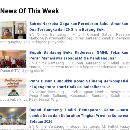
News Of This Week
Satres Narkoba Gagalkan Peredaran Sabu, Amankan
Dua Tersangka dan 26 Gram Barang Bukti
BN Online Bantaeng , – Unit Opsnal Satuan Reserse
Narkoba (Satresnarkoba) Polres Bantaeng kembali berhasil
mengungkap kasus dugaan penyalahg...
Bupati Bantaeng Buka Kaderisasi GMNI, Tekankan
Peran Mahasiswa sebagai Mitra Pembangunan
BN Online Bantaeng , – Bupati Bantaeng, M. Fathul Fauzi
Nurdin, secara resmi membuka kegiatan Kaderisasi Tingkat
Dasar (KTD) III yang disele...
Putra Dusun Puncukku Bonto Salluang Berkompetisi
di Ajang Putra-Putri Batik Se-Sulselbar 2026
BN Online Bantaeng , – Kebanggaan kembali menyelimuti
Desa Bonto Salluang, Kecamatan Bantaeng. Salah satu
putra terbaiknya, Reski Hendri Wig...
Bupati Bantaeng Hadiri Pemaparan Calon Juara
Lomba Desa dan Kelurahan Tingkat Provinsi Sulawesi
Selatan 2026
BN Online Bantaeng – Bupati Bantaeng, M. Fathul Fauzy