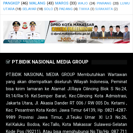
PANGKEP
(46)
MALANG
(43)
MAROS
(33)
WAJO
(24)
PINRANG
(20)
LUWU
UTARA
(18)
SELAYAR
(18)
SOLO
(7)
PADANG
(4)
TIMIKA
(3)
SURAKARTA
(2)
PT.BIDIK NASIONAL MEDIA GROUP
PT.BIDIK NASIONAL MEDIA GROUP Membutuhkan Wartawan
yang akan ditempatkan diseluruh Wilayah Indonesia, Peminat
bisa kirim lamaran ke Alamat Jl.Raya Cilincing Blok S No.24,
Rt.14/Rw.16 Kel.Semper Barat, Kec.Cilincing Kota Admistrasi,
Jakarta Utara, Jl. Akasia Dander RT 006 / RW 005 Ds. Ketami ,
Kec. Pesantren Kota Kediri. Jawa Timur 64139, Hp :0821-4287-
9989 Provinsi Jawa Timur, Jl.Teuku Umar XI Lr.3 No.26,
Kel.Kaluku Bodoa, Kec.Tallo, Kota Makassar Sulawesi-Selatan
Kode Pos (90211), Atau bisa menghubungi No.Tlp/Hp :087 711