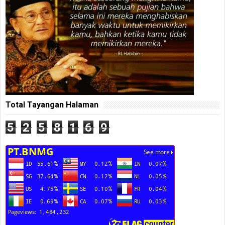
Total Tayangan Halaman
5
2
5
8
1
6
9