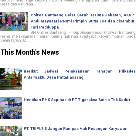
Nurdin menghadiri kegiatan Zoom Meeting Pemaparan Calon Juara Lomba
Desa dan Keluraha...
Polres Bantaeng Gelar Serah Terima Jabatan, AKBP
Andi Mayasari Resmi Pimpin Butta Toa dan disambut
Tari Padduppa
BN Online Bantaeng ,– Kepolisian Resor (Polres) Bantaeng
resmi melaksanakan serah terima jabatan (Sertijab) kepemimpinan pada
Senin (3/8/202...
This Month's News
Berikut Jadwal Pelaksanaan Tahapan Pilkades
Antarwaktu Desa Pattallassang
Hentikan PHK Sepihak di PT Tigaraksa Satria Tbk Kediri
PT. TRIPLE'S Jangan Rampas Hak Pesangon Karyawan