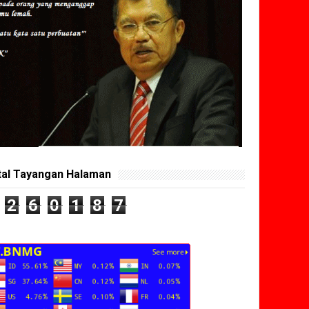
tal Tayangan Halaman
2
6
0
1
8
7