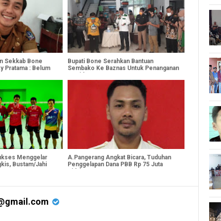
tan Sekkab Bone
Bupati Bone Serahkan Bantuan
ky Pratama : Belum
Sembako Ke Baznas Untuk Penanganan
Covid-19
ukses Menggelar
A.Pangerang Angkat Bicara, Tuduhan
kis, Bustam/Jahi
Penggelapan Dana PBB Rp 75 Juta
s
Tidak Benar
@gmail.com