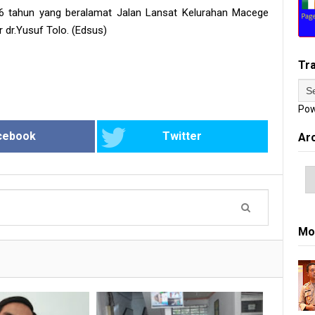
 46 tahun yang beralamat Jalan Lansat Kelurahan Macege
 dr.Yusuf Tolo. (Edsus)
Tr
Pow
cebook
Twitter
Ar
Mo