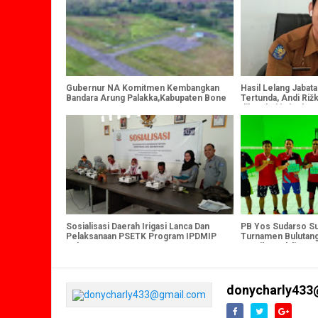
Gubernur NA Komitmen Kembangkan
Hasil Lelang Jaba
Bandara Arung Palakka,Kabupaten Bone
Tertunda, Andi Riž
diketahui jadwalnya
Sosialisasi Daerah Irigasi Lanca Dan
PB Yos Sudarso S
Pelaksanaan PSETK Program IPDMIP
Turnamen Bulutang
Sukses
Peraih Medali Ema
donycharly433