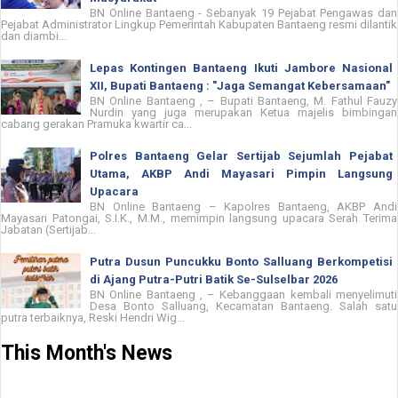
BN Online Bantaeng - Sebanyak 19 Pejabat Pengawas dan
Pejabat Administrator Lingkup Pemerintah Kabupaten Bantaeng resmi dilantik
dan diambi...
Lepas Kontingen Bantaeng Ikuti Jambore Nasional
XII, Bupati Bantaeng : "Jaga Semangat Kebersamaan"
BN Online Bantaeng , – Bupati Bantaeng, M. Fathul Fauzy
Nurdin yang juga merupakan Ketua majelis bimbingan
cabang gerakan Pramuka kwartir ca...
Polres Bantaeng Gelar Sertijab Sejumlah Pejabat
Utama, AKBP Andi Mayasari Pimpin Langsung
Upacara
BN Online Bantaeng – Kapolres Bantaeng, AKBP Andi
Mayasari Patongai, S.I.K., M.M., memimpin langsung upacara Serah Terima
Jabatan (Sertijab...
Putra Dusun Puncukku Bonto Salluang Berkompetisi
di Ajang Putra-Putri Batik Se-Sulselbar 2026
BN Online Bantaeng , – Kebanggaan kembali menyelimuti
Desa Bonto Salluang, Kecamatan Bantaeng. Salah satu
putra terbaiknya, Reski Hendri Wig...
This Month's News