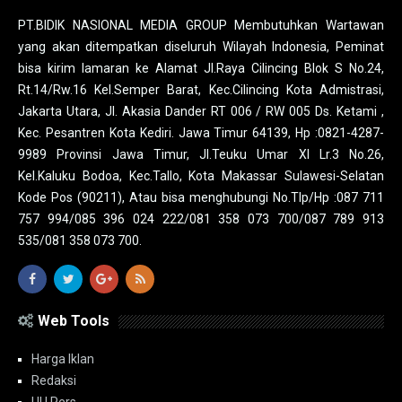
PT.BIDIK NASIONAL MEDIA GROUP Membutuhkan Wartawan
yang akan ditempatkan diseluruh Wilayah Indonesia, Peminat
bisa kirim lamaran ke Alamat Jl.Raya Cilincing Blok S No.24,
Rt.14/Rw.16 Kel.Semper Barat, Kec.Cilincing Kota Admistrasi,
Jakarta Utara, Jl. Akasia Dander RT 006 / RW 005 Ds. Ketami ,
Kec. Pesantren Kota Kediri. Jawa Timur 64139, Hp :0821-4287-
9989 Provinsi Jawa Timur, Jl.Teuku Umar XI Lr.3 No.26,
Kel.Kaluku Bodoa, Kec.Tallo, Kota Makassar Sulawesi-Selatan
Kode Pos (90211), Atau bisa menghubungi No.Tlp/Hp :087 711
757 994/085 396 024 222/081 358 073 700/087 789 913
535/081 358 073 700.
Web Tools
Harga Iklan
Redaksi
UU Pers