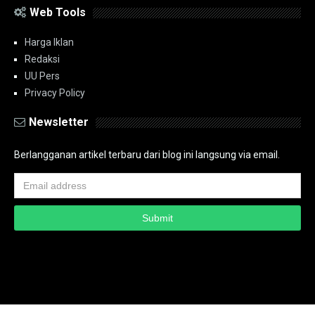
Web Tools
Harga Iklan
Redaksi
UU Pers
Privacy Policy
Newsletter
Berlangganan artikel terbaru dari blog ini langsung via email.
Copyright ©
2026
PT.Bidik Nasional Media Group
PT.Bidik Nasional
Media Group
Seputar
| Distributed By
www.bidiknasional.co.id
Powered by
Media
Siber