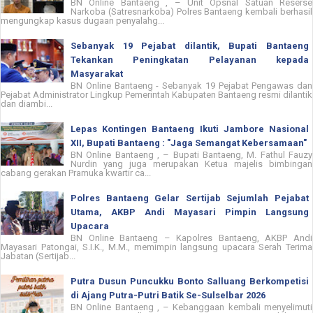
BN Online Bantaeng , – Unit Opsnal Satuan Reserse
Narkoba (Satresnarkoba) Polres Bantaeng kembali berhasil
mengungkap kasus dugaan penyalahg...
Sebanyak 19 Pejabat dilantik, Bupati Bantaeng
Tekankan Peningkatan Pelayanan kepada
Masyarakat
BN Online Bantaeng - Sebanyak 19 Pejabat Pengawas dan
Pejabat Administrator Lingkup Pemerintah Kabupaten Bantaeng resmi dilantik
dan diambi...
Lepas Kontingen Bantaeng Ikuti Jambore Nasional
XII, Bupati Bantaeng : "Jaga Semangat Kebersamaan"
BN Online Bantaeng , – Bupati Bantaeng, M. Fathul Fauzy
Nurdin yang juga merupakan Ketua majelis bimbingan
cabang gerakan Pramuka kwartir ca...
Polres Bantaeng Gelar Sertijab Sejumlah Pejabat
Utama, AKBP Andi Mayasari Pimpin Langsung
Upacara
BN Online Bantaeng – Kapolres Bantaeng, AKBP Andi
Mayasari Patongai, S.I.K., M.M., memimpin langsung upacara Serah Terima
Jabatan (Sertijab...
Putra Dusun Puncukku Bonto Salluang Berkompetisi
di Ajang Putra-Putri Batik Se-Sulselbar 2026
BN Online Bantaeng , – Kebanggaan kembali menyelimuti