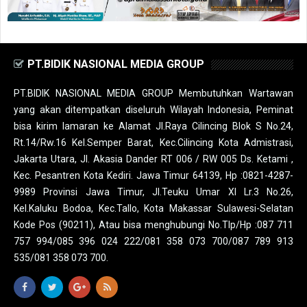
PT.BIDIK NASIONAL MEDIA GROUP
PT.BIDIK NASIONAL MEDIA GROUP Membutuhkan Wartawan
yang akan ditempatkan diseluruh Wilayah Indonesia, Peminat
bisa kirim lamaran ke Alamat Jl.Raya Cilincing Blok S No.24,
Rt.14/Rw.16 Kel.Semper Barat, Kec.Cilincing Kota Admistrasi,
Jakarta Utara, Jl. Akasia Dander RT 006 / RW 005 Ds. Ketami ,
Kec. Pesantren Kota Kediri. Jawa Timur 64139, Hp :0821-4287-
9989 Provinsi Jawa Timur, Jl.Teuku Umar XI Lr.3 No.26,
Kel.Kaluku Bodoa, Kec.Tallo, Kota Makassar Sulawesi-Selatan
Kode Pos (90211), Atau bisa menghubungi No.Tlp/Hp :087 711
757 994/085 396 024 222/081 358 073 700/087 789 913
535/081 358 073 700.