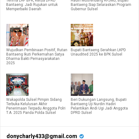
Terima LHP BPK, Ketua DPRD
Hadiri Musrenbang RPJMD, Bupati
Bantaeng: Jadi Rujukan untuk
Bantaeng Siap Selaraskan Program
Memperbaiki Daerah
Gubernur Sulsel
Wujudkan Pembinaan Positif, Rutan
Bupati Bantaeng Serahkan LKPD
Bantaeng Ikuti Perkemahan Satya
Unaudited 2025 ke BPK Sulsel
Dharma Bakti Pemasyarakatan
2025
Wakapolda Sulsel Pimpin Sidang
Beri Dukungan Langsung, Bupati
Terbuka Kelulusan Akhir
Bantaeng Uji Nurdin Hadiri
Penerimaan Terpadu Anggota Polri
Pelantikan Andi Ugi Jadi Anggota
T.A. 2025 Panda Polda Sulsel
DPRD Sulsel
donycharly433@gmail.com