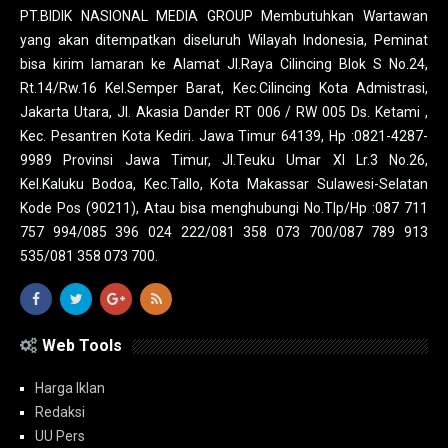
PT.BIDIK NASIONAL MEDIA GROUP Membutuhkan Wartawan
yang akan ditempatkan diseluruh Wilayah Indonesia, Peminat
bisa kirim lamaran ke Alamat Jl.Raya Cilincing Blok S No.24,
Rt.14/Rw.16 Kel.Semper Barat, Kec.Cilincing Kota Admistrasi,
Jakarta Utara, Jl. Akasia Dander RT 006 / RW 005 Ds. Ketami ,
Kec. Pesantren Kota Kediri. Jawa Timur 64139, Hp :0821-4287-
9989 Provinsi Jawa Timur, Jl.Teuku Umar XI Lr.3 No.26,
Kel.Kaluku Bodoa, Kec.Tallo, Kota Makassar Sulawesi-Selatan
Kode Pos (90211), Atau bisa menghubungi No.Tlp/Hp :087 711
757 994/085 396 024 222/081 358 073 700/087 789 913
535/081 358 073 700.
Web Tools
Harga Iklan
Redaksi
UU Pers