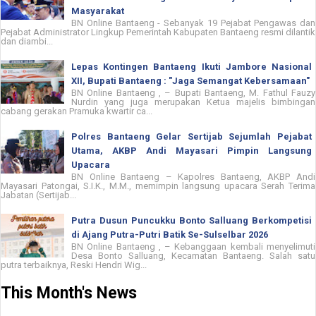
Masyarakat
BN Online Bantaeng - Sebanyak 19 Pejabat Pengawas dan
Pejabat Administrator Lingkup Pemerintah Kabupaten Bantaeng resmi dilantik
dan diambi...
Lepas Kontingen Bantaeng Ikuti Jambore Nasional
XII, Bupati Bantaeng : "Jaga Semangat Kebersamaan"
BN Online Bantaeng , – Bupati Bantaeng, M. Fathul Fauzy
Nurdin yang juga merupakan Ketua majelis bimbingan
cabang gerakan Pramuka kwartir ca...
Polres Bantaeng Gelar Sertijab Sejumlah Pejabat
Utama, AKBP Andi Mayasari Pimpin Langsung
Upacara
BN Online Bantaeng – Kapolres Bantaeng, AKBP Andi
Mayasari Patongai, S.I.K., M.M., memimpin langsung upacara Serah Terima
Jabatan (Sertijab...
Putra Dusun Puncukku Bonto Salluang Berkompetisi
di Ajang Putra-Putri Batik Se-Sulselbar 2026
BN Online Bantaeng , – Kebanggaan kembali menyelimuti
Desa Bonto Salluang, Kecamatan Bantaeng. Salah satu
putra terbaiknya, Reski Hendri Wig...
This Month's News