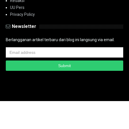
Redaksi
UU Pers
Privacy Policy
Newsletter
Berlangganan artikel terbaru dari blog ini langsung via email.
Copyright ©
2026
PT.Bidik Nasional Media Group
PT.Bidik Nasional
Media Group
Seputar
| Distributed By
www.bidiknasional.co.id
Powered by
Media
Siber