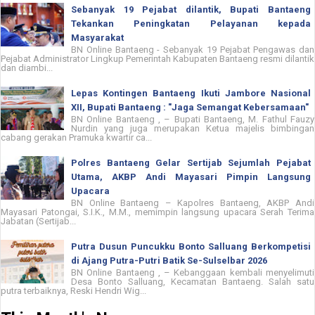
Sebanyak 19 Pejabat dilantik, Bupati Bantaeng
Tekankan Peningkatan Pelayanan kepada
Masyarakat
BN Online Bantaeng - Sebanyak 19 Pejabat Pengawas dan
Pejabat Administrator Lingkup Pemerintah Kabupaten Bantaeng resmi dilantik
dan diambi...
Lepas Kontingen Bantaeng Ikuti Jambore Nasional
XII, Bupati Bantaeng : "Jaga Semangat Kebersamaan"
BN Online Bantaeng , – Bupati Bantaeng, M. Fathul Fauzy
Nurdin yang juga merupakan Ketua majelis bimbingan
cabang gerakan Pramuka kwartir ca...
Polres Bantaeng Gelar Sertijab Sejumlah Pejabat
Utama, AKBP Andi Mayasari Pimpin Langsung
Upacara
BN Online Bantaeng – Kapolres Bantaeng, AKBP Andi
Mayasari Patongai, S.I.K., M.M., memimpin langsung upacara Serah Terima
Jabatan (Sertijab...
Putra Dusun Puncukku Bonto Salluang Berkompetisi
di Ajang Putra-Putri Batik Se-Sulselbar 2026
BN Online Bantaeng , – Kebanggaan kembali menyelimuti
Desa Bonto Salluang, Kecamatan Bantaeng. Salah satu
putra terbaiknya, Reski Hendri Wig...