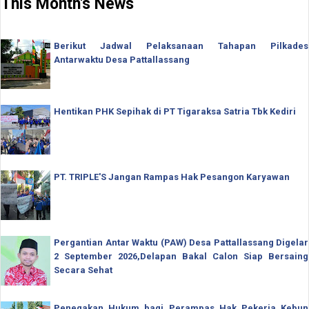
This Month's News
Berikut Jadwal Pelaksanaan Tahapan Pilkades
Antarwaktu Desa Pattallassang
Hentikan PHK Sepihak di PT Tigaraksa Satria Tbk Kediri
PT. TRIPLE'S Jangan Rampas Hak Pesangon Karyawan
Pergantian Antar Waktu (PAW) Desa Pattallassang Digelar
2 September 2026,Delapan Bakal Calon Siap Bersaing
Secara Sehat
Penegakan Hukum bagi Perampas Hak Pekerja Kebun