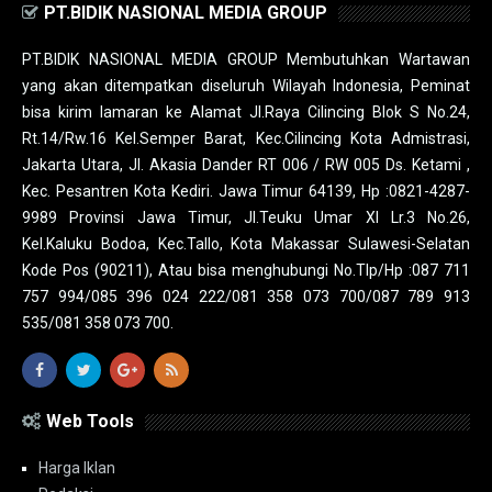
PT.BIDIK NASIONAL MEDIA GROUP
PT.BIDIK NASIONAL MEDIA GROUP Membutuhkan Wartawan
yang akan ditempatkan diseluruh Wilayah Indonesia, Peminat
bisa kirim lamaran ke Alamat Jl.Raya Cilincing Blok S No.24,
Rt.14/Rw.16 Kel.Semper Barat, Kec.Cilincing Kota Admistrasi,
Jakarta Utara, Jl. Akasia Dander RT 006 / RW 005 Ds. Ketami ,
Kec. Pesantren Kota Kediri. Jawa Timur 64139, Hp :0821-4287-
9989 Provinsi Jawa Timur, Jl.Teuku Umar XI Lr.3 No.26,
Kel.Kaluku Bodoa, Kec.Tallo, Kota Makassar Sulawesi-Selatan
Kode Pos (90211), Atau bisa menghubungi No.Tlp/Hp :087 711
757 994/085 396 024 222/081 358 073 700/087 789 913
535/081 358 073 700.
Web Tools
Harga Iklan