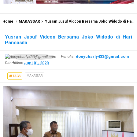
Home
MAKASSAR
Yusran Jusuf Vidcon Bersama Joko Widodo di Hari Pancasila
Yusran Jusuf Vidcon Bersama Joko Widodo di Hari
Pancasila
Penulis
donycharly433@gmail.com
Diterbitkan
Juni 01, 2020
MAKASSAR
TAGS