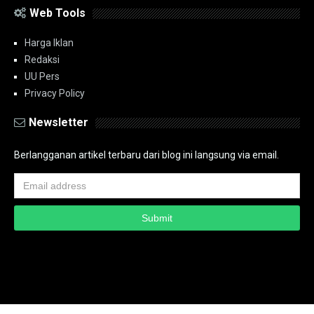
Web Tools
Harga Iklan
Redaksi
UU Pers
Privacy Policy
Newsletter
Berlangganan artikel terbaru dari blog ini langsung via email.
Copyright ©
2026
PT.Bidik Nasional Media Group
PT.Bidik Nasional
Media Group
Seputar
| Distributed By
www.bidiknasional.co.id
Powered by
Media
Siber