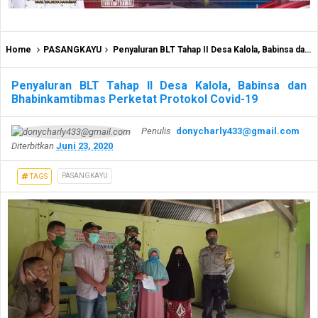
Home
PASANGKAYU
Penyaluran BLT Tahap II Desa Kalola, Babinsa dan Bhabinkamtibmas Perketat Protokol Covid-19
Penyaluran BLT Tahap II Desa Kalola, Babinsa dan
Bhabinkamtibmas Perketat Protokol Covid-19
Penulis
donycharly433@gmail.com
Diterbitkan
Juni 23, 2020
PASANGKAYU
TAGS