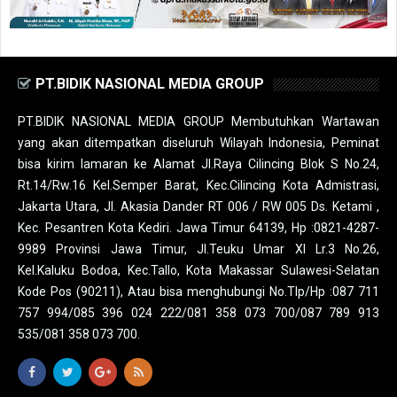
PT.BIDIK NASIONAL MEDIA GROUP
PT.BIDIK NASIONAL MEDIA GROUP Membutuhkan Wartawan
yang akan ditempatkan diseluruh Wilayah Indonesia, Peminat
bisa kirim lamaran ke Alamat Jl.Raya Cilincing Blok S No.24,
Rt.14/Rw.16 Kel.Semper Barat, Kec.Cilincing Kota Admistrasi,
Jakarta Utara, Jl. Akasia Dander RT 006 / RW 005 Ds. Ketami ,
Kec. Pesantren Kota Kediri. Jawa Timur 64139, Hp :0821-4287-
9989 Provinsi Jawa Timur, Jl.Teuku Umar XI Lr.3 No.26,
Kel.Kaluku Bodoa, Kec.Tallo, Kota Makassar Sulawesi-Selatan
Kode Pos (90211), Atau bisa menghubungi No.Tlp/Hp :087 711
757 994/085 396 024 222/081 358 073 700/087 789 913
535/081 358 073 700.