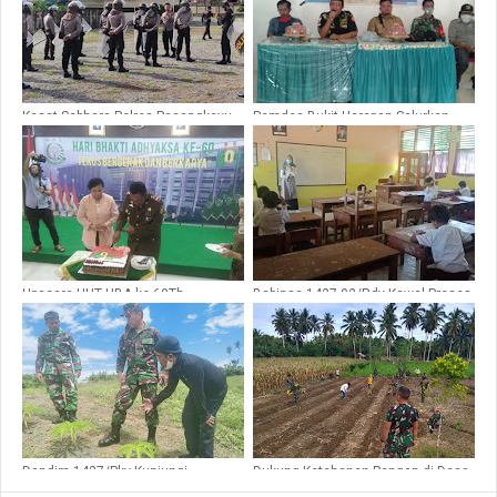
Kasat Sabhara Polres Pasangkayu
Pemdes Bukit Harapan Salurkan
Latih Dalmas Personil Jajaran
BLT-DD Tahap IV, Serda Haerul
Polsek Sarudu
Pastikan Semua Berjalan Lancar
Upacara HUT HBA ke 60Th
Babinsa 1427-02/Rdy Kawal Proses
Dilaksanakan Secara Virtual dan
Belajar Mengajar di SD Inpres Desa
Sangat Sederhana
Kalola
Dandim 1427/Pky Kunjungi
Dukung Ketahanan Pangan di Desa
Perkebunan PT Rahayu Porang,
Tampaore, Ini Langkah Dandim