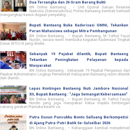
Dua Tersangka dan 26 Gram Barang Bukti
BN Online Bantaeng , – Unit Opsnal Satuan Reserse
Narkoba (Satresnarkoba) Polres Bantaeng kembali berhasil
mengungkap kasus dugaan penyalahg...
Bupati Bantaeng Buka Kaderisasi GMNI, Tekankan
Peran Mahasiswa sebagai Mitra Pembangunan
BN Online Bantaeng , – Bupati Bantaeng, M. Fathul Fauzi
Nurdin, secara resmi membuka kegiatan Kaderisasi Tingkat
Dasar (KTD) III yang disele...
Sebanyak 19 Pejabat dilantik, Bupati Bantaeng
Tekankan Peningkatan Pelayanan kepada
Masyarakat
BN Online Bantaeng - Sebanyak 19 Pejabat Pengawas dan
Pejabat Administrator Lingkup Pemerintah Kabupaten Bantaeng resmi dilantik
dan diambi...
Lepas Kontingen Bantaeng Ikuti Jambore Nasional
XII, Bupati Bantaeng : "Jaga Semangat Kebersamaan"
BN Online Bantaeng , – Bupati Bantaeng, M. Fathul Fauzy
Nurdin yang juga merupakan Ketua majelis bimbingan
cabang gerakan Pramuka kwartir ca...
Putra Dusun Puncukku Bonto Salluang Berkompetisi
di Ajang Putra-Putri Batik Se-Sulselbar 2026
BN Online Bantaeng , – Kebanggaan kembali menyelimuti