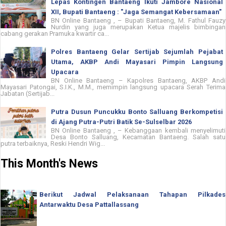
Lepas Kontingen Bantaeng Ikuti Jambore Nasional
XII, Bupati Bantaeng : "Jaga Semangat Kebersamaan"
BN Online Bantaeng , – Bupati Bantaeng, M. Fathul Fauzy
Nurdin yang juga merupakan Ketua majelis bimbingan
cabang gerakan Pramuka kwartir ca...
Polres Bantaeng Gelar Sertijab Sejumlah Pejabat
Utama, AKBP Andi Mayasari Pimpin Langsung
Upacara
BN Online Bantaeng – Kapolres Bantaeng, AKBP Andi
Mayasari Patongai, S.I.K., M.M., memimpin langsung upacara Serah Terima
Jabatan (Sertijab...
Putra Dusun Puncukku Bonto Salluang Berkompetisi
di Ajang Putra-Putri Batik Se-Sulselbar 2026
BN Online Bantaeng , – Kebanggaan kembali menyelimuti
Desa Bonto Salluang, Kecamatan Bantaeng. Salah satu
putra terbaiknya, Reski Hendri Wig...
This Month's News
Berikut Jadwal Pelaksanaan Tahapan Pilkades
Antarwaktu Desa Pattallassang