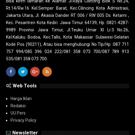
bisa kirim lamaran ke Alamat Jl.Raya Cilincing Blok S No.24,
Rt.14/Rw.16 Kel.Semper Barat, Kec.Cilincing Kota Admistrasi,
Jakarta Utara, Jl. Akasia Dander RT 006 / RW 005 Ds. Ketami ,
Kec. Pesantren Kota Kediri. Jawa Timur 64139, Hp :0821-4287-
9989 Provinsi Jawa Timur, Jl.Teuku Umar XI Lr.3 No.26,
Kel.Kaluku Bodoa, Kec.Tallo, Kota Makassar Sulawesi-Selatan
Kode Pos (90211), Atau bisa menghubungi No.Tlp/Hp :087 711
757 994/085 396 024 222/081 358 073 700/087 789 913
535/081 358 073 700.
Web Tools
Harga Iklan
Redaksi
UU Pers
Privacy Policy
Newsletter