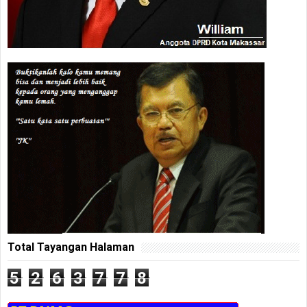
Total Tayangan Halaman
5
2
6
3
7
7
8