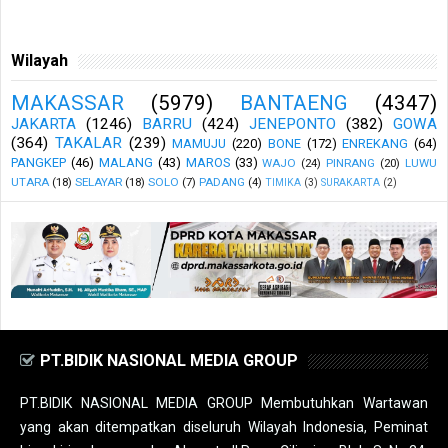
Wilayah
MAKASSAR
(5979)
BANTAENG
(4347)
JAKARTA
(1246)
BARRU
(424)
JENEPONTO
(382)
GOWA
(364)
TAKALAR
(239)
MAMUJU
(220)
BONE
(172)
ENREKANG
(64)
PANGKEP
(46)
MALANG
(43)
MAROS
(33)
WAJO
(24)
PINRANG
(20)
LUWU
UTARA
(18)
SELAYAR
(18)
SOLO
(7)
PADANG
(4)
TIMIKA
(3)
SURAKARTA
(2)
PT.BIDIK NASIONAL MEDIA GROUP
PT.BIDIK NASIONAL MEDIA GROUP Membutuhkan Wartawan
yang akan ditempatkan diseluruh Wilayah Indonesia, Peminat