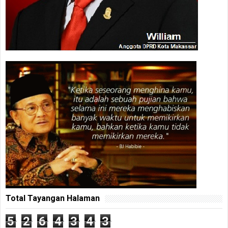
Total Tayangan Halaman
5
2
6
4
3
4
3