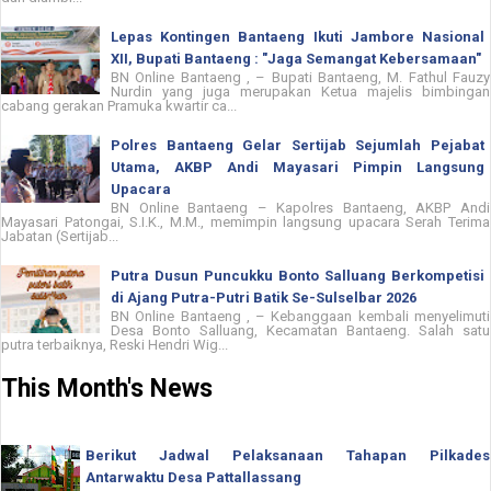
Lepas Kontingen Bantaeng Ikuti Jambore Nasional
XII, Bupati Bantaeng : "Jaga Semangat Kebersamaan"
BN Online Bantaeng , – Bupati Bantaeng, M. Fathul Fauzy
Nurdin yang juga merupakan Ketua majelis bimbingan
cabang gerakan Pramuka kwartir ca...
Polres Bantaeng Gelar Sertijab Sejumlah Pejabat
Utama, AKBP Andi Mayasari Pimpin Langsung
Upacara
BN Online Bantaeng – Kapolres Bantaeng, AKBP Andi
Mayasari Patongai, S.I.K., M.M., memimpin langsung upacara Serah Terima
Jabatan (Sertijab...
Putra Dusun Puncukku Bonto Salluang Berkompetisi
di Ajang Putra-Putri Batik Se-Sulselbar 2026
BN Online Bantaeng , – Kebanggaan kembali menyelimuti
Desa Bonto Salluang, Kecamatan Bantaeng. Salah satu
putra terbaiknya, Reski Hendri Wig...
This Month's News
Berikut Jadwal Pelaksanaan Tahapan Pilkades
Antarwaktu Desa Pattallassang