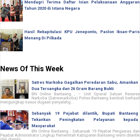
Mendagri Terima Daftar Isian Pelaksanaan Anggaran
Tahun 2020 di Istana Negara
Hasil Rekapitulasi KPU Jeneponto, Paslon Iksan-Paris
Menang Di Pilkada
News Of This Week
Satres Narkoba Gagalkan Peredaran Sabu, Amankan
Dua Tersangka dan 26 Gram Barang Bukti
BN Online Bantaeng , – Unit Opsnal Satuan Reserse
Narkoba (Satresnarkoba) Polres Bantaeng kembali berhasil
mengungkap kasus dugaan penyalahg...
Sebanyak 19 Pejabat dilantik, Bupati Bantaeng
Tekankan Peningkatan Pelayanan kepada
Masyarakat
BN Online Bantaeng - Sebanyak 19 Pejabat Pengawas dan
Pejabat Administrator Lingkup Pemerintah Kabupaten Bantaeng resmi dilantik
dan diambi...