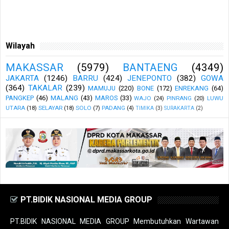
Wilayah
MAKASSAR
(5979)
BANTAENG
(4349)
JAKARTA
(1246)
BARRU
(424)
JENEPONTO
(382)
GOWA
(364)
TAKALAR
(239)
MAMUJU
(220)
BONE
(172)
ENREKANG
(64)
PANGKEP
(46)
MALANG
(43)
MAROS
(33)
WAJO
(24)
PINRANG
(20)
LUWU
UTARA
(18)
SELAYAR
(18)
SOLO
(7)
PADANG
(4)
TIMIKA
(3)
SURAKARTA
(2)
PT.BIDIK NASIONAL MEDIA GROUP
PT.BIDIK NASIONAL MEDIA GROUP Membutuhkan Wartawan