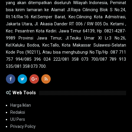
yang akan ditempatkan diseluruh Wilayah Indonesia, Peminat
bisa kirim lamaran ke Alamat Jl.Raya Cilincing Blok S No.24,
Rt.14/Rw.16 Kel.Semper Barat, Kec.Cilincing Kota Admistrasi,
Jakarta Utara, Jl. Akasia Dander RT 006 / RW 005 Ds. Ketami ,
Kec. Pesantren Kota Kediri. Jawa Timur 64139, Hp :0821-4287-
9989 Provinsi Jawa Timur, Jl.Teuku Umar XI Lr.3 No.26,
Kel.Kaluku Bodoa, Kec.Tallo, Kota Makassar Sulawesi-Selatan
Kode Pos (90211), Atau bisa menghubungi No.Tlp/Hp :087 711
757 994/085 396 024 222/081 358 073 700/087 789 913
535/081 358 073 700.
Web Tools
Harga Iklan
Redaksi
UU Pers
Privacy Policy