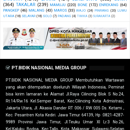
(364)
TAKALAR
(239)
MAMUJU
(220)
BONE
(172)
ENREKANG
(64)
PANGKEP
(46)
MALANG
(43)
MAROS
(33)
WAJO
(24)
PINRANG
(20)
LUWU
UTARA
(18)
SELAYAR
(18)
SOLO
(7)
PADANG
(4)
TIMIKA
(3)
SURAKARTA
(2)
PT.BIDIK NASIONAL MEDIA GROUP
PT.BIDIK NASIONAL MEDIA GROUP Membutuhkan Wartawan
yang akan ditempatkan diseluruh Wilayah Indonesia, Peminat
bisa kirim lamaran ke Alamat Jl.Raya Cilincing Blok S No.24,
Rt.14/Rw.16 Kel.Semper Barat, Kec.Cilincing Kota Admistrasi,
Jakarta Utara, Jl. Akasia Dander RT 006 / RW 005 Ds. Ketami ,
Kec. Pesantren Kota Kediri. Jawa Timur 64139, Hp :0821-4287-
9989 Provinsi Jawa Timur, Jl.Teuku Umar XI Lr.3 No.26,
Kel.Kaluku Bodoa, Kec.Tallo, Kota Makassar Sulawesi-Selatan