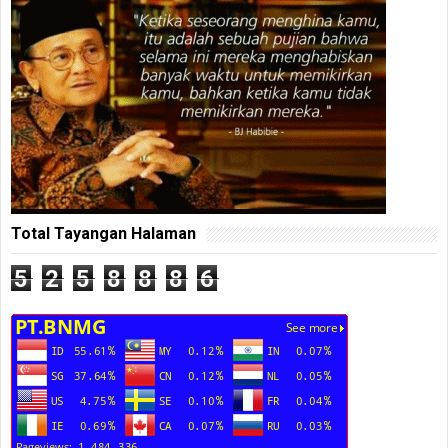
Total Tayangan Halaman
5
2
5
8
8
8
6