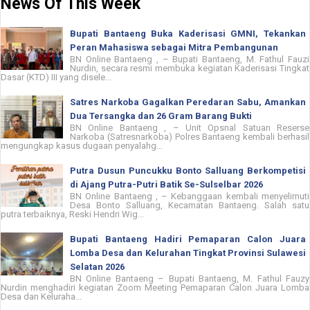
News Of This Week
Bupati Bantaeng Buka Kaderisasi GMNI, Tekankan
Peran Mahasiswa sebagai Mitra Pembangunan
BN Online Bantaeng , – Bupati Bantaeng, M. Fathul Fauzi
Nurdin, secara resmi membuka kegiatan Kaderisasi Tingkat
Dasar (KTD) III yang disele...
Satres Narkoba Gagalkan Peredaran Sabu, Amankan
Dua Tersangka dan 26 Gram Barang Bukti
BN Online Bantaeng , – Unit Opsnal Satuan Reserse
Narkoba (Satresnarkoba) Polres Bantaeng kembali berhasil
mengungkap kasus dugaan penyalahg...
Putra Dusun Puncukku Bonto Salluang Berkompetisi
di Ajang Putra-Putri Batik Se-Sulselbar 2026
BN Online Bantaeng , – Kebanggaan kembali menyelimuti
Desa Bonto Salluang, Kecamatan Bantaeng. Salah satu
putra terbaiknya, Reski Hendri Wig...
Bupati Bantaeng Hadiri Pemaparan Calon Juara
Lomba Desa dan Kelurahan Tingkat Provinsi Sulawesi
Selatan 2026
BN Online Bantaeng – Bupati Bantaeng, M. Fathul Fauzy
Nurdin menghadiri kegiatan Zoom Meeting Pemaparan Calon Juara Lomba
Desa dan Keluraha...