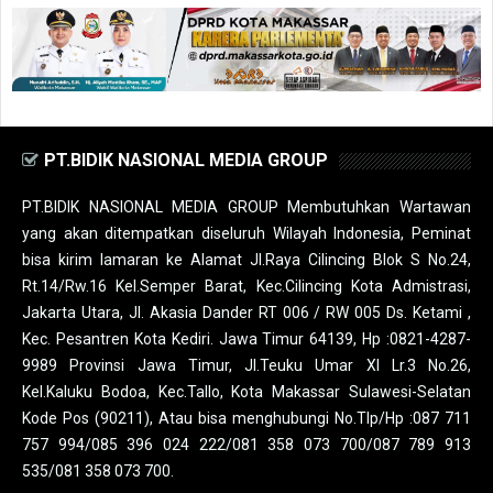
PT.BIDIK NASIONAL MEDIA GROUP
PT.BIDIK NASIONAL MEDIA GROUP Membutuhkan Wartawan
yang akan ditempatkan diseluruh Wilayah Indonesia, Peminat
bisa kirim lamaran ke Alamat Jl.Raya Cilincing Blok S No.24,
Rt.14/Rw.16 Kel.Semper Barat, Kec.Cilincing Kota Admistrasi,
Jakarta Utara, Jl. Akasia Dander RT 006 / RW 005 Ds. Ketami ,
Kec. Pesantren Kota Kediri. Jawa Timur 64139, Hp :0821-4287-
9989 Provinsi Jawa Timur, Jl.Teuku Umar XI Lr.3 No.26,
Kel.Kaluku Bodoa, Kec.Tallo, Kota Makassar Sulawesi-Selatan
Kode Pos (90211), Atau bisa menghubungi No.Tlp/Hp :087 711
757 994/085 396 024 222/081 358 073 700/087 789 913
535/081 358 073 700.