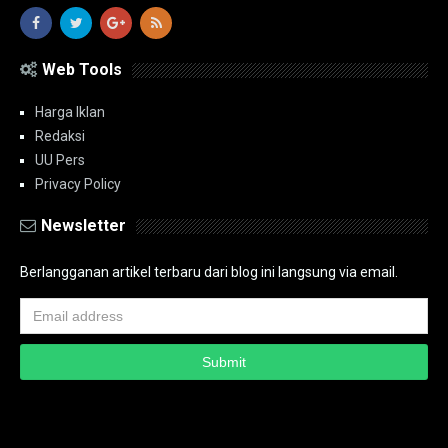
Web Tools
Harga Iklan
Redaksi
UU Pers
Privacy Policy
Newsletter
Berlangganan artikel terbaru dari blog ini langsung via email.
Copyright ©
2026
PT.Bidik Nasional Media Group
PT.Bidik Nasional
Media Group
Seputar
| Distributed By
www.bidiknasional.co.id
Powered by
Media