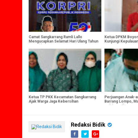
Camat Sangkarrang Ramli Lallo
Ketua DPKM Boyon
Mengucapkan Selamat Hari Ulang Tahun
Kunjungi Kepulaua
Korpri ke 52
Ketua TP PKK Kecamatan Sangkarrang
Perjuangan Anak-a
Ajak Warga Jaga Kebersihan
Barrang Lompo, Ma
Belajar Online
Redaksi Bidik