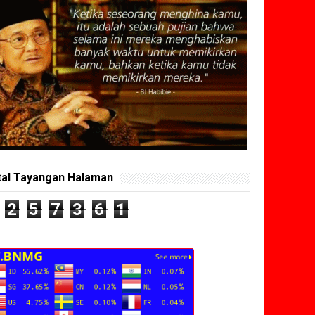
tal Tayangan Halaman
2
5
7
3
6
1