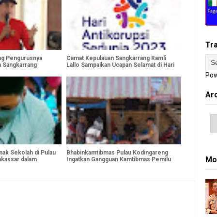
Tr
g Pengurusnya
Camat Kepulauan Sangkarrang Ramli
n Sangkarrang
Lallo Sampaikan Ucapan Selamat di Hari
Anti Korupsi Sedunia 2023
Pow
Ar
nak Sekolah di Pulau
Bhabinkamtibmas Pulau Kodingareng
Mo
kassar dalam
Ingatkan Gangguan Kamtibmas Pemilu
2024