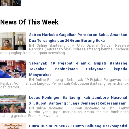
News Of This Week
Satres Narkoba Gagalkan Peredaran Sabu, Amankan
Dua Tersangka dan 26 Gram Barang Bukti
BN Online Bantaeng , – Unit Opsnal Satuan Reserse
Narkoba (Satresnarkoba) Polres Bantaeng kembali berhasil
mengungkap kasus dugaan penyalahg...
Sebanyak 19 Pejabat dilantik, Bupati Bantaeng
Tekankan Peningkatan Pelayanan kepada
Masyarakat
BN Online Bantaeng - Sebanyak 19 Pejabat Pengawas dan
Pejabat Administrator Lingkup Pemerintah Kabupaten Bantaeng resmi dilantik
dan diambi...
Lepas Kontingen Bantaeng Ikuti Jambore Nasional
XII, Bupati Bantaeng : "Jaga Semangat Kebersamaan"
BN Online Bantaeng , – Bupati Bantaeng, M. Fathul Fauzy
Nurdin yang juga merupakan Ketua majelis bimbingan
cabang gerakan Pramuka kwartir ca...
Putra Dusun Puncukku Bonto Salluang Berkompetisi