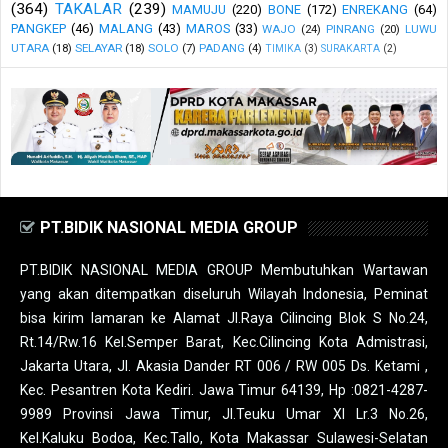
(364)
TAKALAR
(239)
MAMUJU
(220)
BONE
(172)
ENREKANG
(64)
PANGKEP
(46)
MALANG
(43)
MAROS
(33)
WAJO
(24)
PINRANG
(20)
LUWU
UTARA
(18)
SELAYAR
(18)
SOLO
(7)
PADANG
(4)
TIMIKA
(3)
SURAKARTA
(2)
PT.BIDIK NASIONAL MEDIA GROUP
PT.BIDIK NASIONAL MEDIA GROUP Membutuhkan Wartawan
yang akan ditempatkan diseluruh Wilayah Indonesia, Peminat
bisa kirim lamaran ke Alamat Jl.Raya Cilincing Blok S No.24,
Rt.14/Rw.16 Kel.Semper Barat, Kec.Cilincing Kota Admistrasi,
Jakarta Utara, Jl. Akasia Dander RT 006 / RW 005 Ds. Ketami ,
Kec. Pesantren Kota Kediri. Jawa Timur 64139, Hp :0821-4287-
9989 Provinsi Jawa Timur, Jl.Teuku Umar XI Lr.3 No.26,
Kel.Kaluku Bodoa, Kec.Tallo, Kota Makassar Sulawesi-Selatan