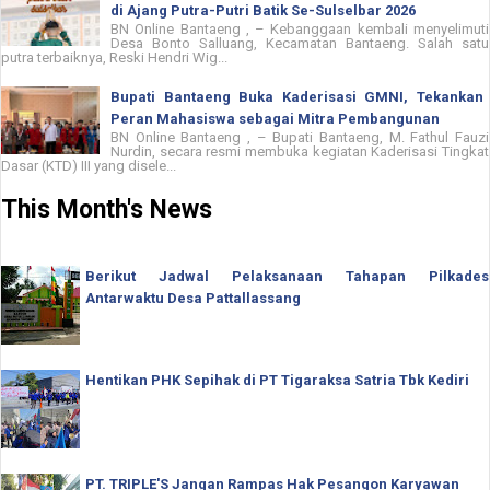
di Ajang Putra-Putri Batik Se-Sulselbar 2026
BN Online Bantaeng , – Kebanggaan kembali menyelimuti
Desa Bonto Salluang, Kecamatan Bantaeng. Salah satu
putra terbaiknya, Reski Hendri Wig...
Bupati Bantaeng Buka Kaderisasi GMNI, Tekankan
Peran Mahasiswa sebagai Mitra Pembangunan
BN Online Bantaeng , – Bupati Bantaeng, M. Fathul Fauzi
Nurdin, secara resmi membuka kegiatan Kaderisasi Tingkat
Dasar (KTD) III yang disele...
This Month's News
Berikut Jadwal Pelaksanaan Tahapan Pilkades
Antarwaktu Desa Pattallassang
Hentikan PHK Sepihak di PT Tigaraksa Satria Tbk Kediri
PT. TRIPLE'S Jangan Rampas Hak Pesangon Karyawan