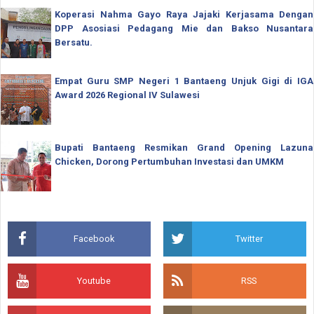
Koperasi Nahma Gayo Raya Jajaki Kerjasama Dengan
DPP Asosiasi Pedagang Mie dan Bakso Nusantara
Bersatu.
Empat Guru SMP Negeri 1 Bantaeng Unjuk Gigi di IGA
Award 2026 Regional IV Sulawesi
Bupati Bantaeng Resmikan Grand Opening Lazuna
Chicken, Dorong Pertumbuhan Investasi dan UMKM
Facebook
Twitter
Youtube
RSS