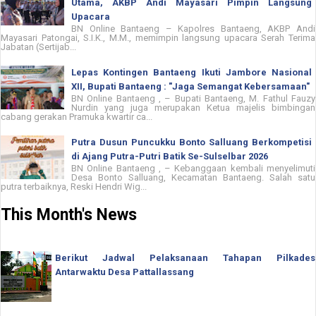
Utama, AKBP Andi Mayasari Pimpin Langsung
Upacara
BN Online Bantaeng – Kapolres Bantaeng, AKBP Andi
Mayasari Patongai, S.I.K., M.M., memimpin langsung upacara Serah Terima
Jabatan (Sertijab...
Lepas Kontingen Bantaeng Ikuti Jambore Nasional
XII, Bupati Bantaeng : "Jaga Semangat Kebersamaan"
BN Online Bantaeng , – Bupati Bantaeng, M. Fathul Fauzy
Nurdin yang juga merupakan Ketua majelis bimbingan
cabang gerakan Pramuka kwartir ca...
Putra Dusun Puncukku Bonto Salluang Berkompetisi
di Ajang Putra-Putri Batik Se-Sulselbar 2026
BN Online Bantaeng , – Kebanggaan kembali menyelimuti
Desa Bonto Salluang, Kecamatan Bantaeng. Salah satu
putra terbaiknya, Reski Hendri Wig...
This Month's News
Berikut Jadwal Pelaksanaan Tahapan Pilkades
Antarwaktu Desa Pattallassang