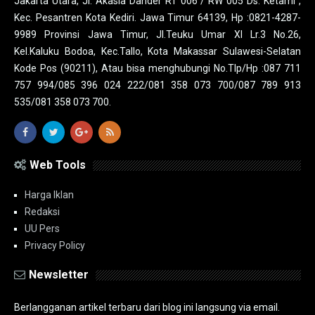
Jakarta Utara, Jl. Akasia Dander RT 006 / RW 005 Ds. Ketami ,
Kec. Pesantren Kota Kediri. Jawa Timur 64139, Hp :0821-4287-
9989 Provinsi Jawa Timur, Jl.Teuku Umar XI Lr.3 No.26,
Kel.Kaluku Bodoa, Kec.Tallo, Kota Makassar Sulawesi-Selatan
Kode Pos (90211), Atau bisa menghubungi No.Tlp/Hp :087 711
757 994/085 396 024 222/081 358 073 700/087 789 913
535/081 358 073 700.
Web Tools
Harga Iklan
Redaksi
UU Pers
Privacy Policy
Newsletter
Berlangganan artikel terbaru dari blog ini langsung via email.