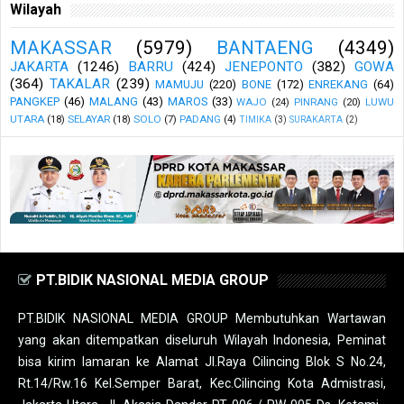
Wilayah
MAKASSAR
(5979)
BANTAENG
(4349)
JAKARTA
(1246)
BARRU
(424)
JENEPONTO
(382)
GOWA
(364)
TAKALAR
(239)
MAMUJU
(220)
BONE
(172)
ENREKANG
(64)
PANGKEP
(46)
MALANG
(43)
MAROS
(33)
WAJO
(24)
PINRANG
(20)
LUWU
UTARA
(18)
SELAYAR
(18)
SOLO
(7)
PADANG
(4)
TIMIKA
(3)
SURAKARTA
(2)
PT.BIDIK NASIONAL MEDIA GROUP
PT.BIDIK NASIONAL MEDIA GROUP Membutuhkan Wartawan
yang akan ditempatkan diseluruh Wilayah Indonesia, Peminat
bisa kirim lamaran ke Alamat Jl.Raya Cilincing Blok S No.24,
Rt.14/Rw.16 Kel.Semper Barat, Kec.Cilincing Kota Admistrasi,