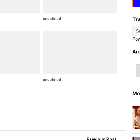
undefined
Tr
Pow
Ar
undefined
Mo
Previous Post