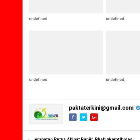
undefined
undefined
undefined
undefined
paktaterkini@gmail.com
Jembatan Putus Akibat Banjir, Bhabinkamtibmas