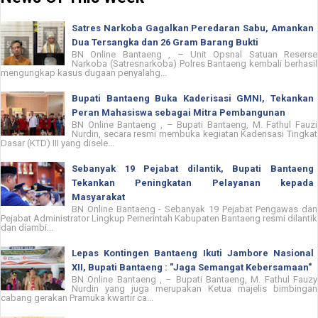
Satres Narkoba Gagalkan Peredaran Sabu, Amankan
Dua Tersangka dan 26 Gram Barang Bukti
BN Online Bantaeng , – Unit Opsnal Satuan Reserse
Narkoba (Satresnarkoba) Polres Bantaeng kembali berhasil
mengungkap kasus dugaan penyalahg...
Bupati Bantaeng Buka Kaderisasi GMNI, Tekankan
Peran Mahasiswa sebagai Mitra Pembangunan
BN Online Bantaeng , – Bupati Bantaeng, M. Fathul Fauzi
Nurdin, secara resmi membuka kegiatan Kaderisasi Tingkat
Dasar (KTD) III yang disele...
Sebanyak 19 Pejabat dilantik, Bupati Bantaeng
Tekankan Peningkatan Pelayanan kepada
Masyarakat
BN Online Bantaeng - Sebanyak 19 Pejabat Pengawas dan
Pejabat Administrator Lingkup Pemerintah Kabupaten Bantaeng resmi dilantik
dan diambi...
Lepas Kontingen Bantaeng Ikuti Jambore Nasional
XII, Bupati Bantaeng : "Jaga Semangat Kebersamaan"
BN Online Bantaeng , – Bupati Bantaeng, M. Fathul Fauzy
Nurdin yang juga merupakan Ketua majelis bimbingan
cabang gerakan Pramuka kwartir ca...