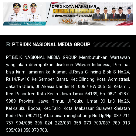
PT.BIDIK NASIONAL MEDIA GROUP
PT.BIDIK NASIONAL MEDIA GROUP Membutuhkan Wartawan
yang akan ditempatkan diseluruh Wilayah Indonesia, Peminat
bisa kirim lamaran ke Alamat Jl.Raya Cilincing Blok S No.24,
Rt.14/Rw.16 Kel.Semper Barat, Kec.Cilincing Kota Admistrasi,
Jakarta Utara, Jl. Akasia Dander RT 006 / RW 005 Ds. Ketami ,
Kec. Pesantren Kota Kediri. Jawa Timur 64139, Hp :0821-4287-
9989 Provinsi Jawa Timur, Jl.Teuku Umar XI Lr.3 No.26,
Kel.Kaluku Bodoa, Kec.Tallo, Kota Makassar Sulawesi-Selatan
Kode Pos (90211), Atau bisa menghubungi No.Tlp/Hp :087 711
757 994/085 396 024 222/081 358 073 700/087 789 913
535/081 358 073 700.