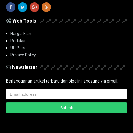
Web Tools
Harga Iklan
Redaksi
UU Pers
Privacy Policy
Newsletter
Berlangganan artikel terbaru dari blog ini langsung via email.
Copyright ©
2026
PT.Bidik Nasional Media Group
PT.Bidik Nasional
Media Group
Seputar
| Distributed By
www.bidiknasional.co.id
Powered by
Media