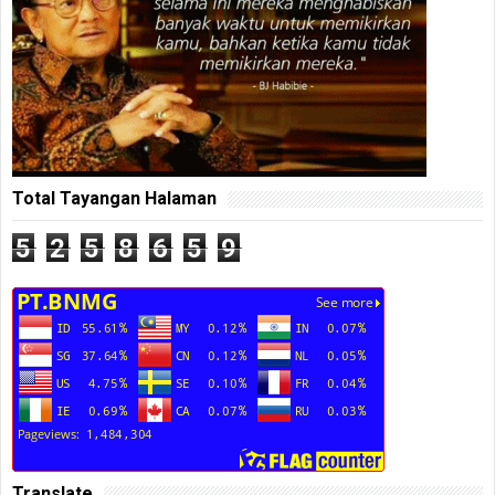
Total Tayangan Halaman
5
2
5
8
6
5
9
Translate