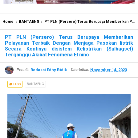
Home
BANTAENG
PT PLN (Persero) Terus Berupaya Memberikan Pelayanan Terbaik Dengan Menjaga Pasokan listrik Secara Kontinyu disistem Kelistrikan (Sulbagsel) Terganggu Akibat Fenomena El nino
PT PLN (Persero) Terus Berupaya Memberikan
Pelayanan Terbaik Dengan Menjaga Pasokan listrik
Secara Kontinyu disistem Kelistrikan (Sulbagsel)
Terganggu Akibat Fenomena El nino
Penulis
Redaksi Edhy Bidik
Diterbitkan
November 14, 2023
BANTAENG
TAGS