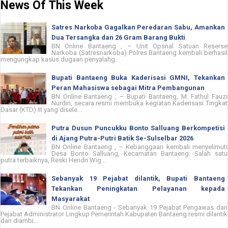
News Of This Week
Satres Narkoba Gagalkan Peredaran Sabu, Amankan
Dua Tersangka dan 26 Gram Barang Bukti
BN Online Bantaeng , – Unit Opsnal Satuan Reserse
Narkoba (Satresnarkoba) Polres Bantaeng kembali berhasil
mengungkap kasus dugaan penyalahg...
Bupati Bantaeng Buka Kaderisasi GMNI, Tekankan
Peran Mahasiswa sebagai Mitra Pembangunan
BN Online Bantaeng , – Bupati Bantaeng, M. Fathul Fauzi
Nurdin, secara resmi membuka kegiatan Kaderisasi Tingkat
Dasar (KTD) III yang disele...
Putra Dusun Puncukku Bonto Salluang Berkompetisi
di Ajang Putra-Putri Batik Se-Sulselbar 2026
BN Online Bantaeng , – Kebanggaan kembali menyelimuti
Desa Bonto Salluang, Kecamatan Bantaeng. Salah satu
putra terbaiknya, Reski Hendri Wig...
Sebanyak 19 Pejabat dilantik, Bupati Bantaeng
Tekankan Peningkatan Pelayanan kepada
Masyarakat
BN Online Bantaeng - Sebanyak 19 Pejabat Pengawas dan
Pejabat Administrator Lingkup Pemerintah Kabupaten Bantaeng resmi dilantik
dan diambi...