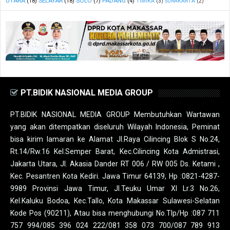
UTARA
(18)
SELAYAR
(18)
SOLO
(7)
PADANG
(4)
TIMIKA
(3)
SURAKARTA
(2)
PT.BIDIK NASIONAL MEDIA GROUP
PT.BIDIK NASIONAL MEDIA GROUP Membutuhkan Wartawan
yang akan ditempatkan diseluruh Wilayah Indonesia, Peminat
bisa kirim lamaran ke Alamat Jl.Raya Cilincing Blok S No.24,
Rt.14/Rw.16 Kel.Semper Barat, Kec.Cilincing Kota Admistrasi,
Jakarta Utara, Jl. Akasia Dander RT 006 / RW 005 Ds. Ketami ,
Kec. Pesantren Kota Kediri. Jawa Timur 64139, Hp :0821-4287-
9989 Provinsi Jawa Timur, Jl.Teuku Umar XI Lr.3 No.26,
Kel.Kaluku Bodoa, Kec.Tallo, Kota Makassar Sulawesi-Selatan
Kode Pos (90211), Atau bisa menghubungi No.Tlp/Hp :087 711
757 994/085 396 024 222/081 358 073 700/087 789 913