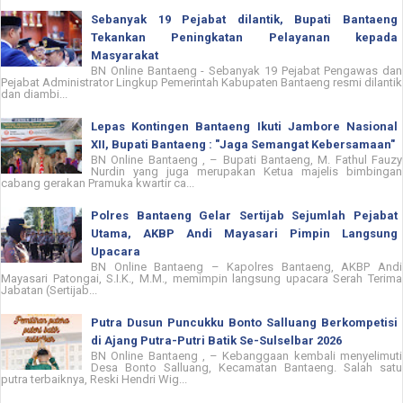
Sebanyak 19 Pejabat dilantik, Bupati Bantaeng
Tekankan Peningkatan Pelayanan kepada
Masyarakat
BN Online Bantaeng - Sebanyak 19 Pejabat Pengawas dan
Pejabat Administrator Lingkup Pemerintah Kabupaten Bantaeng resmi dilantik
dan diambi...
Lepas Kontingen Bantaeng Ikuti Jambore Nasional
XII, Bupati Bantaeng : "Jaga Semangat Kebersamaan"
BN Online Bantaeng , – Bupati Bantaeng, M. Fathul Fauzy
Nurdin yang juga merupakan Ketua majelis bimbingan
cabang gerakan Pramuka kwartir ca...
Polres Bantaeng Gelar Sertijab Sejumlah Pejabat
Utama, AKBP Andi Mayasari Pimpin Langsung
Upacara
BN Online Bantaeng – Kapolres Bantaeng, AKBP Andi
Mayasari Patongai, S.I.K., M.M., memimpin langsung upacara Serah Terima
Jabatan (Sertijab...
Putra Dusun Puncukku Bonto Salluang Berkompetisi
di Ajang Putra-Putri Batik Se-Sulselbar 2026
BN Online Bantaeng , – Kebanggaan kembali menyelimuti
Desa Bonto Salluang, Kecamatan Bantaeng. Salah satu
putra terbaiknya, Reski Hendri Wig...