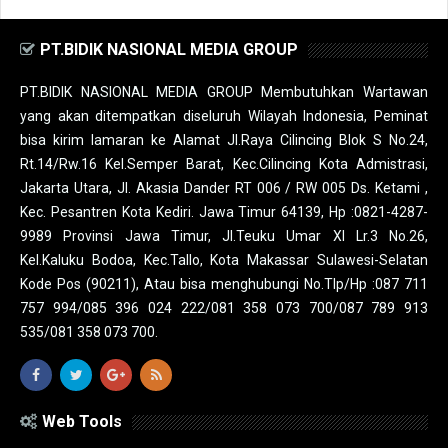
PT.BIDIK NASIONAL MEDIA GROUP
PT.BIDIK NASIONAL MEDIA GROUP Membutuhkan Wartawan
yang akan ditempatkan diseluruh Wilayah Indonesia, Peminat
bisa kirim lamaran ke Alamat Jl.Raya Cilincing Blok S No.24,
Rt.14/Rw.16 Kel.Semper Barat, Kec.Cilincing Kota Admistrasi,
Jakarta Utara, Jl. Akasia Dander RT 006 / RW 005 Ds. Ketami ,
Kec. Pesantren Kota Kediri. Jawa Timur 64139, Hp :0821-4287-
9989 Provinsi Jawa Timur, Jl.Teuku Umar XI Lr.3 No.26,
Kel.Kaluku Bodoa, Kec.Tallo, Kota Makassar Sulawesi-Selatan
Kode Pos (90211), Atau bisa menghubungi No.Tlp/Hp :087 711
757 994/085 396 024 222/081 358 073 700/087 789 913
535/081 358 073 700.
Web Tools