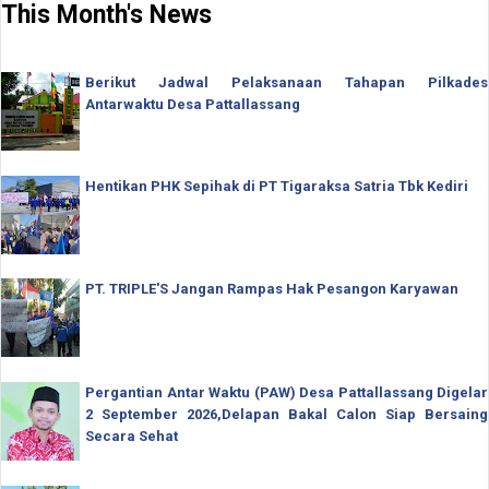
This Month's News
Berikut Jadwal Pelaksanaan Tahapan Pilkades
Antarwaktu Desa Pattallassang
Hentikan PHK Sepihak di PT Tigaraksa Satria Tbk Kediri
PT. TRIPLE'S Jangan Rampas Hak Pesangon Karyawan
Pergantian Antar Waktu (PAW) Desa Pattallassang Digelar
2 September 2026,Delapan Bakal Calon Siap Bersaing
Secara Sehat