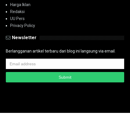
Harga Iklan
Redaksi
UU Pers
Privacy Policy
Newsletter
Berlangganan artikel terbaru dari blog ini langsung via email.
Copyright ©
2026
PT.Bidik Nasional Media Group
PT.Bidik Nasional
Media Group
Seputar
| Distributed By
www.bidiknasional.co.id
Powered by
Media
Siber