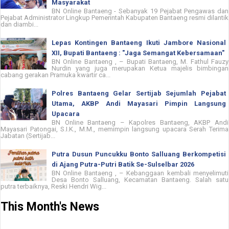
Masyarakat
BN Online Bantaeng - Sebanyak 19 Pejabat Pengawas dan
Pejabat Administrator Lingkup Pemerintah Kabupaten Bantaeng resmi dilantik
dan diambi...
Lepas Kontingen Bantaeng Ikuti Jambore Nasional
XII, Bupati Bantaeng : "Jaga Semangat Kebersamaan"
BN Online Bantaeng , – Bupati Bantaeng, M. Fathul Fauzy
Nurdin yang juga merupakan Ketua majelis bimbingan
cabang gerakan Pramuka kwartir ca...
Polres Bantaeng Gelar Sertijab Sejumlah Pejabat
Utama, AKBP Andi Mayasari Pimpin Langsung
Upacara
BN Online Bantaeng – Kapolres Bantaeng, AKBP Andi
Mayasari Patongai, S.I.K., M.M., memimpin langsung upacara Serah Terima
Jabatan (Sertijab...
Putra Dusun Puncukku Bonto Salluang Berkompetisi
di Ajang Putra-Putri Batik Se-Sulselbar 2026
BN Online Bantaeng , – Kebanggaan kembali menyelimuti
Desa Bonto Salluang, Kecamatan Bantaeng. Salah satu
putra terbaiknya, Reski Hendri Wig...
This Month's News