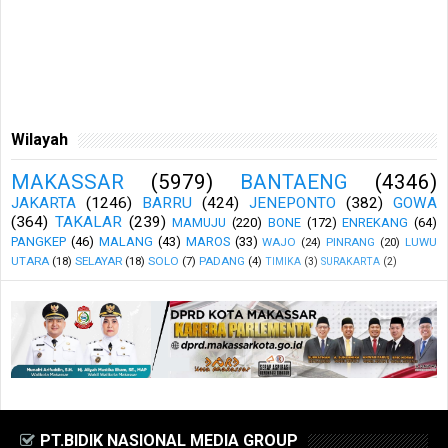
Wilayah
MAKASSAR
(5979)
BANTAENG
(4346)
JAKARTA
(1246)
BARRU
(424)
JENEPONTO
(382)
GOWA
(364)
TAKALAR
(239)
MAMUJU
(220)
BONE
(172)
ENREKANG
(64)
PANGKEP
(46)
MALANG
(43)
MAROS
(33)
WAJO
(24)
PINRANG
(20)
LUWU
UTARA
(18)
SELAYAR
(18)
SOLO
(7)
PADANG
(4)
TIMIKA
(3)
SURAKARTA
(2)
PT.BIDIK NASIONAL MEDIA GROUP