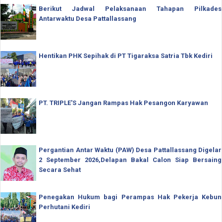
Berikut Jadwal Pelaksanaan Tahapan Pilkades
Antarwaktu Desa Pattallassang
Hentikan PHK Sepihak di PT Tigaraksa Satria Tbk Kediri
PT. TRIPLE'S Jangan Rampas Hak Pesangon Karyawan
Pergantian Antar Waktu (PAW) Desa Pattallassang Digelar
2 September 2026,Delapan Bakal Calon Siap Bersaing
Secara Sehat
Penegakan Hukum bagi Perampas Hak Pekerja Kebun
Perhutani Kediri