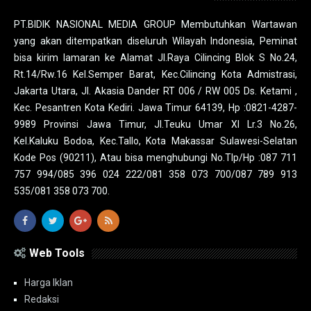
PT.BIDIK NASIONAL MEDIA GROUP Membutuhkan Wartawan
yang akan ditempatkan diseluruh Wilayah Indonesia, Peminat
bisa kirim lamaran ke Alamat Jl.Raya Cilincing Blok S No.24,
Rt.14/Rw.16 Kel.Semper Barat, Kec.Cilincing Kota Admistrasi,
Jakarta Utara, Jl. Akasia Dander RT 006 / RW 005 Ds. Ketami ,
Kec. Pesantren Kota Kediri. Jawa Timur 64139, Hp :0821-4287-
9989 Provinsi Jawa Timur, Jl.Teuku Umar XI Lr.3 No.26,
Kel.Kaluku Bodoa, Kec.Tallo, Kota Makassar Sulawesi-Selatan
Kode Pos (90211), Atau bisa menghubungi No.Tlp/Hp :087 711
757 994/085 396 024 222/081 358 073 700/087 789 913
535/081 358 073 700.
Web Tools
Harga Iklan
Redaksi